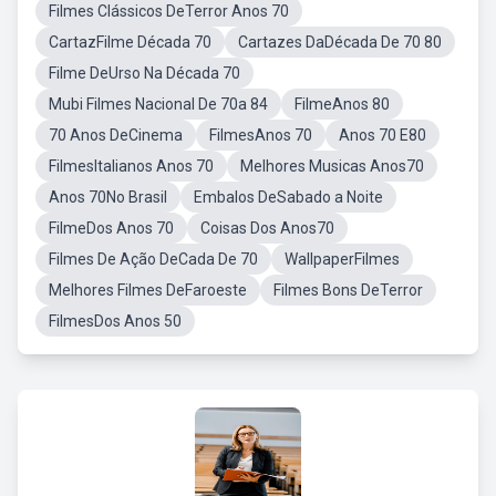
Filmes Clássicos DeTerror Anos 70
CartazFilme Década 70
Cartazes DaDécada De 70 80
Filme DeUrso Na Década 70
Mubi Filmes Nacional De 70a 84
FilmeAnos 80
70 Anos DeCinema
FilmesAnos 70
Anos 70 E80
FilmesItalianos Anos 70
Melhores Musicas Anos70
Anos 70No Brasil
Embalos DeSabado a Noite
FilmeDos Anos 70
Coisas Dos Anos70
Filmes De Ação DeCada De 70
WallpaperFilmes
Melhores Filmes DeFaroeste
Filmes Bons DeTerror
FilmesDos Anos 50