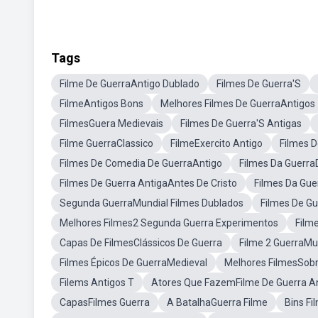
Tags
Filme De GuerraAntigo Dublado
Filmes De Guerra'S
FilmeAntigos Bons
Melhores Filmes De GuerraAntigos
FilmesGuera Medievais
Filmes De Guerra'S Antigas
Filme GuerraClassico
FilmeExercito Antigo
Filmes 
Filmes De Comedia De GuerraAntigo
Filmes Da Guerra
Filmes De Guerra AntigaAntes De Cristo
Filmes Da Gu
Segunda GuerraMundial Filmes Dublados
Filmes De G
Melhores Filmes2 Segunda Guerra Experimentos
Film
Capas De FilmesClássicos De Guerra
Filme 2 GuerraMu
Filmes Épicos De GuerraMedieval
Melhores FilmesSob
Filems Antigos T
Atores Que FazemFilme De Guerra A
CapasFilmes Guerra
A BatalhaGuerra Filme
Bins Fi