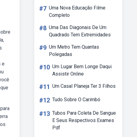
#7
Uma Nova Educação Filme
Completo
#8
Uma Das Diagonais De Um
sobre
Quadrado Tem Extremidades
a,
#9
Um Metro Tem Quantas
s
Polegadas
o
s e
#10
Um Lugar Bem Longe Daqui
ou
Assistir Online
 você
#11
Um Casal Planeja Ter 3 Filhos
 que
#12
Tudo Sobre O Carimbó
 para
#13
Tubos Para Coleta De Sangue
erra
E Seus Respectivos Exames
dos
Pdf