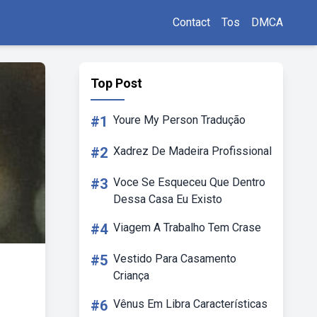
Contact
Tos
DMCA
Top Post
#1
Youre My Person Tradução
#2
Xadrez De Madeira Profissional
#3
Voce Se Esqueceu Que Dentro
Dessa Casa Eu Existo
#4
Viagem A Trabalho Tem Crase
#5
Vestido Para Casamento
Criança
#6
Vênus Em Libra Características