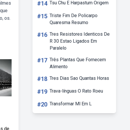
#14
Tsu Chu E Harpastum Origem
filmes
aque
#15
Triste Fim De Policarpo
o, os.
Quaresma Resumo
#16
Tres Resistores Identicos De
R 30 Estao Ligados Em
Paralelo
#17
Três Plantas Que Fornecem
Alimento
#18
Tres Dias Sao Quantas Horas
#19
Trava-línguas O Rato Roeu
#20
Transformar Ml Em L
es de