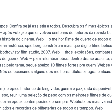
os: Confira se já assistiu a todos. Descubra os filmes épicos 
após votação que envolveu centenas de leitores da revista bul
 história do cinema. Web — o melhor filme de guerra de todos o
ama histórico, spielberg constrói um mais que digno filme bélic
 bodrov/stv film studio, 2007. Web — tiros, explosões, combate
s de guerra. Web — para relembrar obras dentro desse assunto, 
sa pelo tema, segue abaixo 10 filmes fortes pra quem. Webse
! Nós selecionamos alguns dos melhores títulos antigos e atuais
 o épico histórico de king vidor, guerra e paz, está disponível
r isso, reuni uma seleção de peso com os melhores filmes de gu
foquei na época contemporânea e sempre. Weblista os mais varia
miados e recordes de bilheterias de todos os tempos. Web —