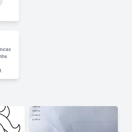
cnicas
inha
.