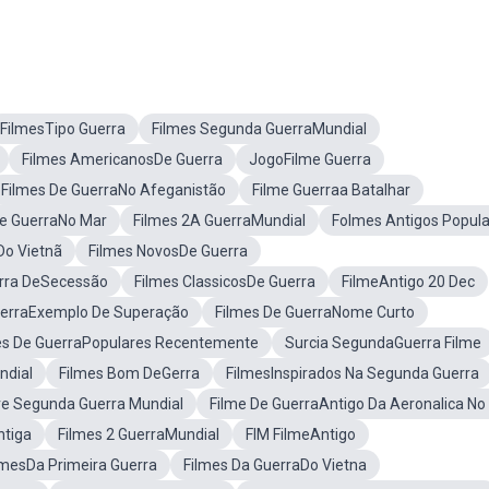
FilmesTipo Guerra
Filmes Segunda GuerraMundial
Filmes AmericanosDe Guerra
JogoFilme Guerra
Filmes De GuerraNo Afeganistão
Filme Guerraa Batalhar
De GuerraNo Mar
Filmes 2A GuerraMundial
Folmes Antigos Popul
Do Vietnã
Filmes NovosDe Guerra
erra DeSecessão
Filmes ClassicosDe Guerra
FilmeAntigo 20 Dec
uerraExemplo De Superação
Filmes De GuerraNome Curto
es De GuerraPopulares Recentemente
Surcia SegundaGuerra Filme
ndial
Filmes Bom DeGerra
FilmesInspirados Na Segunda Guerra
re Segunda Guerra Mundial
Filme De GuerraAntigo Da Aeronalica No
ntiga
Filmes 2 GuerraMundial
FIM FilmeAntigo
lmesDa Primeira Guerra
Filmes Da GuerraDo Vietna