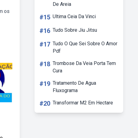
De Areia
om os
#15
Ultima Ceia Da Vinci
#16
Tudo Sobre Jiu Jitsu
#17
Tudo O Que Sei Sobre O Amor
Pdf
#18
Trombose Da Veia Porta Tem
Cura
#19
Tratamento De Agua
Fluxograma
#20
Transformar M2 Em Hectare
to