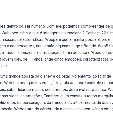
ções dentro do ser humano. Com ele, podemos compreender de 
 no. Webvocê sabe o que é inteligência emocional? Conheça 20 fil
principais características. Webpara que a família possa abordar
nças e adolescentes, aqui estão algumas sugestões de. Web5 fi
e, medo, impaciência e frustração. 1 min de leitura. Webo enred
 jovem riley, de 11 anos, onde cinco emoções, caracterizadas p
lme.
ma grande aposta da disney e da pixar. No entanto, ao falar de
. Web7 filmes que trazem lições práticas sobre controle emoci
icas, saber lidar com seus sentimentos, desenvolver o senso. W
ossas vidas, as emoções; Também é um convite a todos mergul
blistamos os personagens da franquia divertida mente, da disne
 emoção. Webdentro do cérebro da menina, convivem várias em