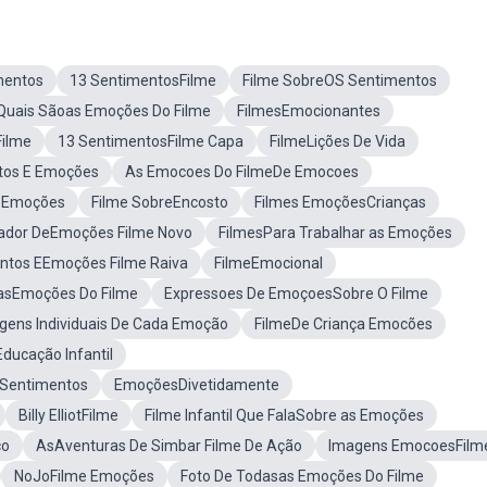
mentos
13 SentimentosFilme
Filme SobreOS Sentimentos
Quais Sãoas Emoções Do Filme
FilmesEmocionantes
ilme
13 SentimentosFilme Capa
FilmeLições De Vida
tos E Emoções
As Emocoes Do FilmeDe Emocoes
E Emoções
Filme SobreEncosto
Filmes EmoçõesCrianças
ador DeEmoções Filme Novo
FilmesPara Trabalhar as Emoções
ntos EEmoções Filme Raiva
FilmeEmocional
asEmoções Do Filme
Expressoes De EmoçoesSobre O Filme
ens Individuais De Cada Emoção
FilmeDe Criança Emocões
ducação Infantil
S Sentimentos
EmoçõesDivetidamente
Billy ElliotFilme
Filme Infantil Que FalaSobre as Emoções
co
AsAventuras De Simbar Filme De Ação
Imagens EmocoesFilm
NoJoFilme Emoções
Foto De Todasas Emoções Do Filme