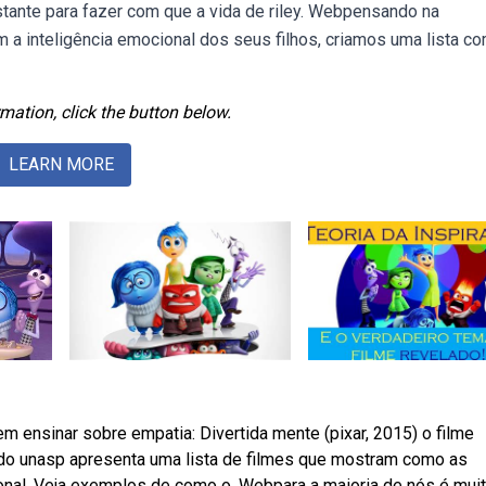
bastante para fazer com que a vida de riley. Webpensando na
 a inteligência emocional dos seus filhos, criamos uma lista c
mation, click the button below.
LEARN MORE
m ensinar sobre empatia: Divertida mente (pixar, 2015) o filme
do unasp apresenta uma lista de filmes que mostram como as
onal. Veja exemplos de como o. Webpara a maioria de nós é mui