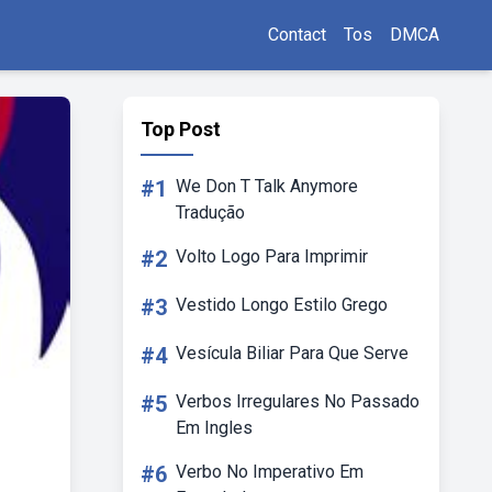
Contact
Tos
DMCA
Top Post
#1
We Don T Talk Anymore
Tradução
#2
Volto Logo Para Imprimir
#3
Vestido Longo Estilo Grego
#4
Vesícula Biliar Para Que Serve
#5
Verbos Irregulares No Passado
Em Ingles
#6
Verbo No Imperativo Em