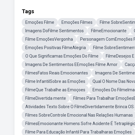
Tags
Emoções Filme
Emoções Filmes
Filme SobreSenti
Imagens DoFilme Sentimentos
FilmeEmocionante
Filme EmoçõesVergonha
Personagem ComEmoções F
Emoções Positivas FilmeAlegria
Filme SobreSentimen
O Que Significamas Emoções Do Filme
FilmeDesejos 
Imagens De Sentimentos EEmoções Filme Amor
Cacç
FilmesFatos Reais Emocionantes
Imagens De Sentime
Filme InfantilSobre as Emoções
Qual O Nome Das Nov
FilmeQue Trabalhe as Emoçoes
Emoções Do FilmeImag
FilmeDivertida mente
Filmes Para Trabalhar EmoçõesE
Atividades Texto Sobre O FilmeDivertidamente Brinca O
Filmes SobreControle Emocional Nas Relações Humanas
FilmesEmocionante Homens Sofre Acidente É Tetraplégi
Filme Para Educação Infantil Para Trabalharas Emoções