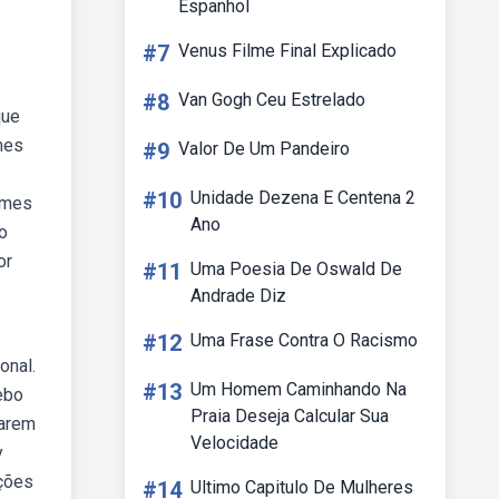
Espanhol
#7
Venus Filme Final Explicado
#8
Van Gogh Ceu Estrelado
que
mes
#9
Valor De Um Pandeiro
#10
Unidade Dezena E Centena 2
lmes
Ano
o
or
#11
Uma Poesia De Oswald De
Andrade Diz
#12
Uma Frase Contra O Racismo
onal.
#13
Um Homem Caminhando Na
ebo
Praia Deseja Calcular Sua
harem
Velocidade
y
oções
#14
Ultimo Capitulo De Mulheres