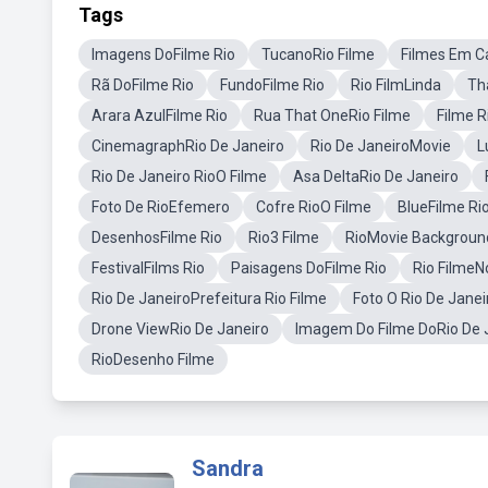
Tags
Imagens DoFilme Rio
TucanoRio Filme
Filmes Em C
Rã DoFilme Rio
FundoFilme Rio
Rio FilmLinda
Th
Arara AzulFilme Rio
Rua That OneRio Filme
Filme R
CinemagraphRio De Janeiro
Rio De JaneiroMovie
L
Rio De Janeiro RioO Filme
Asa DeltaRio De Janeiro
Foto De RioEfemero
Cofre RioO Filme
BlueFilme Ri
DesenhosFilme Rio
Rio3 Filme
RioMovie Backgroun
FestivalFilms Rio
Paisagens DoFilme Rio
Rio Filme
Rio De JaneiroPrefeitura Rio Filme
Foto O Rio De Jane
Drone ViewRio De Janeiro
Imagem Do Filme DoRio De 
RioDesenho Filme
Sandra