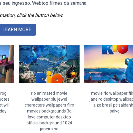
re seu ingresso. Webtop filmes da semana.
mation, click the button below.
LEARN MORE
frog
rio animated movie
movie rio wallpaper fi
quotes
wallpaper blu jewel
janeiro desktop wallpa
 will
characters wallpapers film
size brasil pc saldan
oday
movies backgrounds 3d
salvo
love computer desktop
official background 1024
janeiro hd