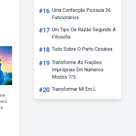
#16
Uma Confecção Possuía 36
Funcionários
#17
Um Tipo De Razão Segundo A
Filosofia
#18
Tudo Sobre O Parto Cesárea
#19
Transforme As Frações
Impróprias Em Números
Mistos 7/5
#20
Transformar Ml Em L
lme
pers
ha