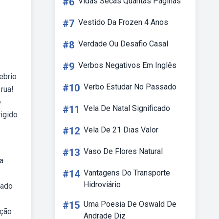
#6
Vidas Secas Quantas Paginas
#7
Vestido Da Frozen 4 Anos
#8
Verdade Ou Desafio Casal
#9
Verbos Negativos Em Inglês
ebrio
#10
Verbo Estudar No Passado
rua!
e
#11
Vela De Natal Significado
rigido
#12
Vela De 21 Dias Valor
#13
Vaso De Flores Natural
ra
#14
Vantagens Do Transporte
Hidroviário
lado
#15
Uma Poesia De Oswald De
ação
Andrade Diz