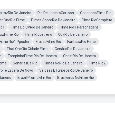
artazRio De Janeiro
Rio De JaneiroCartoon
CanarinhoFilme Rio
at OneRio Filme
Filmes SobreRio De Janeiro
Filme RioCompleto
io1
Filme Do CVRio De Janeiro
Filme Rio1 Personagens
uizFilme Rio
Filme RioLetreiro
007Rio De Janeiro
Filme Rio1 Pposter
FrasesFilme Rio
FantasiaRio Filme
o
That OneRio Cidade Filme
CenárioRio De Janeiro
d
TampinhaFilme Rio De Janeiro
ChristRio De Janeiro
Nome
SenariasDe Rio
Filmes NoRio De Janeiro
Filme Rio2
iroTe Espera De Novo
Velozes E FuriososRio De Janeiro
Janeiro
Brazil PromoFilm Rio
Brasileiros NoFilme Rio