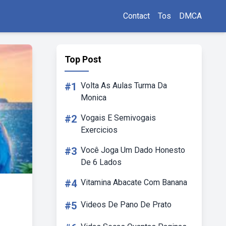
Contact
Tos
DMCA
Top Post
#1
Volta As Aulas Turma Da
Monica
#2
Vogais E Semivogais
Exercicios
#3
Você Joga Um Dado Honesto
De 6 Lados
#4
Vitamina Abacate Com Banana
#5
Videos De Pano De Prato