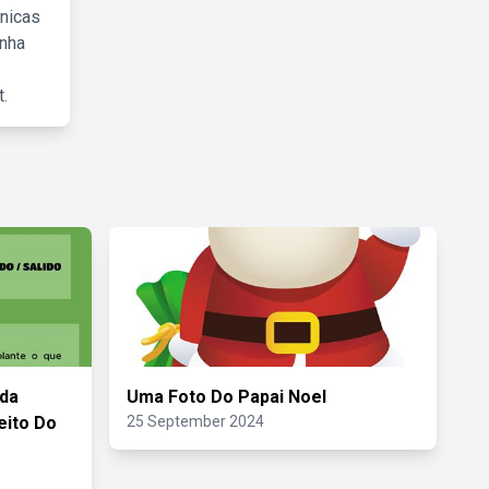
cnicas
inha
.
nda
Uma Foto Do Papai Noel
eito Do
25 September 2024