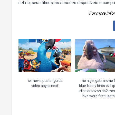
net rio, seus filmes, as sessões disponíveis e comp
For more infor
rio movie poster guide
rio nigel gabi movie 
video abyss next
blue funny birds evil 
clips amazon rio2 meet
love were first usat