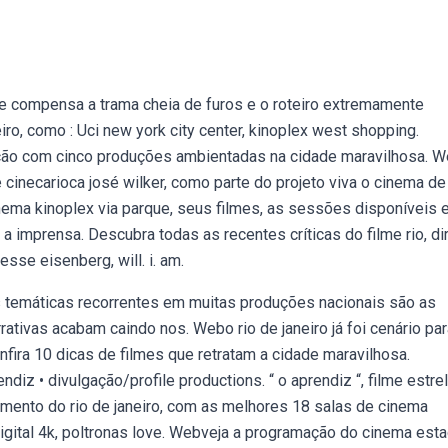
o e compensa a trama cheia de furos e o roteiro extremamente
ro, como : Uci new york city center, kinoplex west shopping.
eção com cinco produções ambientadas na cidade maravilhosa. W
cinecarioca josé wilker, como parte do projeto viva o cinema de 
nema kinoplex via parque, seus filmes, as sessões disponíveis 
imprensa. Descubra todas as recentes críticas do filme rio, di
sse eisenberg, will. i. am.
temáticas recorrentes em muitas produções nacionais são as
rrativas acabam caindo nos. Webo rio de janeiro já foi cenário pa
onfira 10 dicas de filmes que retratam a cidade maravilhosa.
iz • divulgação/profile productions. “ o aprendiz “, filme estre
imento do rio de janeiro, com as melhores 18 salas de cinema
 digital 4k, poltronas love. Webveja a programação do cinema est