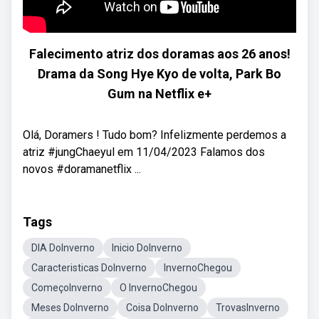
Falecimento atriz dos doramas aos 26 anos!
Drama da Song Hye Kyo de volta, Park Bo
Gum na Netflix e+
Olá, Doramers ! Tudo bom? Infelizmente perdemos a
atriz #jungChaeyul em 11/04/2023 Falamos dos
novos #doramanetflix ...
Tags
DIA DoInverno
Inicio DoInverno
Caracteristicas DoInverno
InvernoChegou
ComeçoInverno
O InvernoChegou
Meses DoInverno
Coisa DoInverno
TrovasInverno