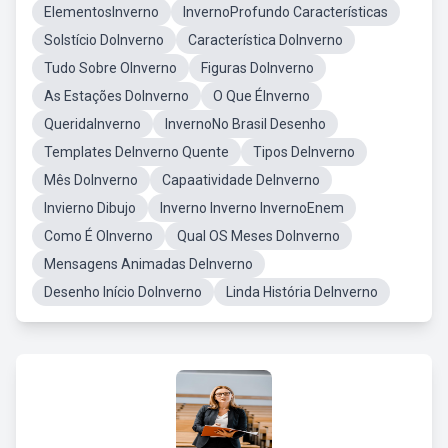
ElementosInverno
InvernoProfundo Características
Solstício DoInverno
Característica DoInverno
Tudo Sobre OInverno
Figuras DoInverno
As Estações DoInverno
O Que ÉInverno
QueridaInverno
InvernoNo Brasil Desenho
Templates DeInverno Quente
Tipos DeInverno
Mês DoInverno
Capaatividade DeInverno
Invierno Dibujo
Inverno Inverno InvernoEnem
Como É OInverno
Qual OS Meses DoInverno
Mensagens Animadas DeInverno
Desenho Início DoInverno
Linda História DeInverno