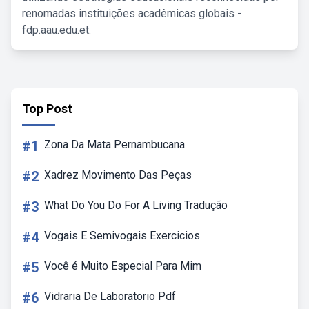
renomadas instituições acadêmicas globais -
fdp.aau.edu.et.
Top Post
#1
Zona Da Mata Pernambucana
#2
Xadrez Movimento Das Peças
#3
What Do You Do For A Living Tradução
#4
Vogais E Semivogais Exercicios
#5
Você é Muito Especial Para Mim
#6
Vidraria De Laboratorio Pdf