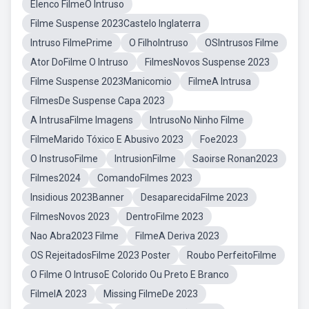
Elenco FilmeO Intruso
Filme Suspense 2023Castelo Inglaterra
Intruso FilmePrime
O FilhoIntruso
OSIntrusos Filme
Ator DoFilme O Intruso
FilmesNovos Suspense 2023
Filme Suspense 2023Manicomio
FilmeA Intrusa
FilmesDe Suspense Capa 2023
A IntrusaFilme Imagens
IntrusoNo Ninho Filme
FilmeMarido Tóxico E Abusivo 2023
Foe2023
O InstrusoFilme
IntrusionFilme
Saoirse Ronan2023
Filmes2024
ComandoFilmes 2023
Insidious 2023Banner
DesaparecidaFilme 2023
FilmesNovos 2023
DentroFilme 2023
Nao Abra2023 Filme
FilmeA Deriva 2023
OS RejeitadosFilme 2023 Poster
Roubo PerfeitoFilme
O Filme O IntrusoE Colorido Ou Preto E Branco
FilmeIA 2023
Missing FilmeDe 2023