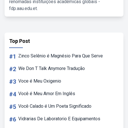
renomadas instituições acadêmicas globais -
fdp.aau.edu.et.
Top Post
#1
Zinco Selênio é Magnésio Para Que Serve
#2
We Don T Talk Anymore Tradução
#3
Voce é Meu Oxigenio
#4
Você é Meu Amor Em Inglês
#5
Você Calado é Um Poeta Significado
#6
Vidrarias De Laboratorio E Equipamentos