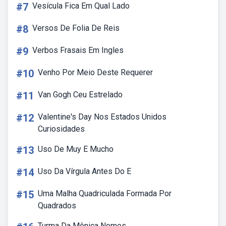
#7
Vesícula Fica Em Qual Lado
#8
Versos De Folia De Reis
#9
Verbos Frasais Em Ingles
#10
Venho Por Meio Deste Requerer
#11
Van Gogh Ceu Estrelado
#12
Valentine's Day Nos Estados Unidos
Curiosidades
#13
Uso De Muy E Mucho
#14
Uso Da Vírgula Antes Do E
#15
Uma Malha Quadriculada Formada Por
Quadrados
Turma Da Mônica Nomes