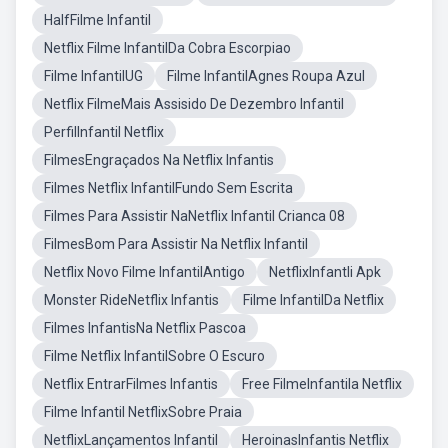
HalfFilme Infantil
Netflix Filme InfantilDa Cobra Escorpiao
Filme InfantilUG
Filme InfantilAgnes Roupa Azul
Netflix FilmeMais Assisido De Dezembro Infantil
PerfilInfantil Netflix
FilmesEngraçados Na Netflix Infantis
Filmes Netflix InfantilFundo Sem Escrita
Filmes Para Assistir NaNetflix Infantil Crianca 08
FilmesBom Para Assistir Na Netflix Infantil
Netflix Novo Filme InfantilAntigo
NetflixInfantli Apk
Monster RideNetflix Infantis
Filme InfantilDa Netflix
Filmes InfantisNa Netflix Pascoa
Filme Netflix InfantilSobre O Escuro
Netflix EntrarFilmes Infantis
Free FilmeInfantila Netflix
Filme Infantil NetflixSobre Praia
NetflixLançamentos Infantil
HeroinasInfantis Netflix