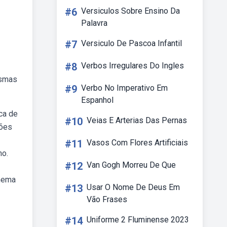
#6
Versiculos Sobre Ensino Da
Palavra
#7
Versiculo De Pascoa Infantil
#8
Verbos Irregulares Do Ingles
asmas
#9
Verbo No Imperativo Em
Espanhol
ca de
#10
Veias E Arterias Das Pernas
ções
#11
Vasos Com Flores Artificiais
no.
#12
Van Gogh Morreu De Que
inema
#13
Usar O Nome De Deus Em
Vão Frases
#14
Uniforme 2 Fluminense 2023