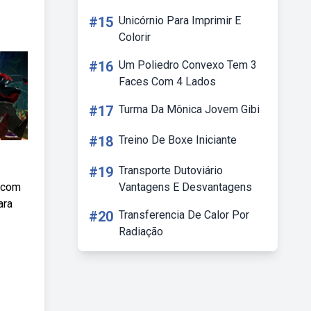
#15
Unicórnio Para Imprimir E
Colorir
#16
Um Poliedro Convexo Tem 3
Faces Com 4 Lados
#17
Turma Da Mônica Jovem Gibi
#18
Treino De Boxe Iniciante
#19
Transporte Dutoviário
m com
Vantagens E Desvantagens
ara
#20
Transferencia De Calor Por
Radiação