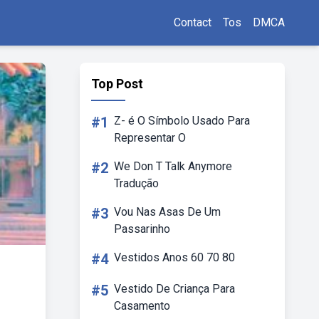
Contact
Tos
DMCA
Top Post
#1
Z- é O Símbolo Usado Para
Representar O
#2
We Don T Talk Anymore
Tradução
#3
Vou Nas Asas De Um
Passarinho
#4
Vestidos Anos 60 70 80
#5
Vestido De Criança Para
Casamento