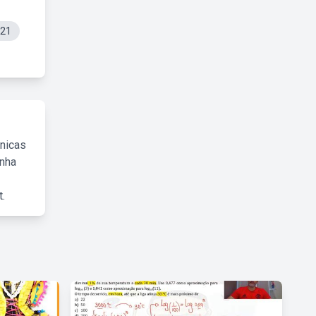
021
cnicas
inha
.