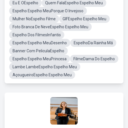
Eu E OEspelho
Quem FalaEspelho Espelho Meu
Espelho Espelho MeuPorque O Invejoso
Mulher NoEspelho Filme
GIFEspelho Espelho Meu
Foto Branca De NeveEspelho Espelho Meu
Espelho Dos FilmesInfantis
Espelho Espelho MeuDesenho
EspelhoDa Rainha Má
Banner Com PeliculaEspelho
Espelho Espelho MeuPrincesa
FilmeDama Do Espelho
Lambe LambeEspelho Espelho Meu
AçougueiroEspelho Espelho Meu