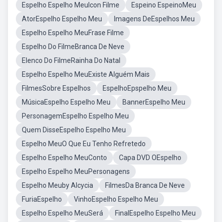
Espelho Espelho MeuIcon Filme
Espeino EspeinoMeu
AtorEspelho Espelho Meu
Imagens DeEspelhos Meu
Espelho Espelho MeuFrase Filme
Espelho Do FilmeBranca De Neve
Elenco Do FilmeRainha Do Natal
Espelho Espelho MeuExiste Alguém Mais
FilmesSobre Espelhos
EspelhoEpspelho Meu
MúsicaEspelho Espelho Meu
BannerEspelho Meu
PersonagemEspelho Espelho Meu
Quem DisseEspelho Espelho Meu
Espelho MeuO Que Eu Tenho Refretedo
Espelho Espelho MeuConto
Capa DVD OEspelho
Espelho Espelho MeuPersonagens
Espelho Meuby Alcycia
FilmesDa Branca De Neve
FuriaEspelho
VinhoEspelho Espelho Meu
Espelho Espelho MeuSerá
FinalEspelho Espelho Meu