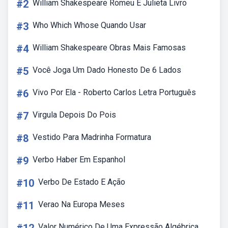
#2
William Shakespeare Romeu E Julieta Livro
#3
Who Which Whose Quando Usar
#4
William Shakespeare Obras Mais Famosas
#5
Você Joga Um Dado Honesto De 6 Lados
#6
Vivo Por Ela - Roberto Carlos Letra Português
#7
Virgula Depois Do Pois
#8
Vestido Para Madrinha Formatura
#9
Verbo Haber Em Espanhol
#10
Verbo De Estado E Ação
#11
Verao Na Europa Meses
Valor Numérico De Uma Expressão Algébrica