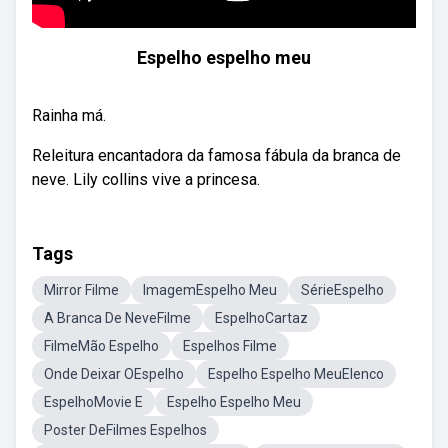
Espelho espelho meu
Rainha má.
Releitura encantadora da famosa fábula da branca de
neve. Lily collins vive a princesa.
Tags
Mirror Filme
ImagemEspelho Meu
SérieEspelho
A Branca De NeveFilme
EspelhoCartaz
FilmeMão Espelho
Espelhos Filme
Onde Deixar OEspelho
Espelho Espelho MeuElenco
EspelhoMovie E
Espelho Espelho Meu
Poster DeFilmes Espelhos