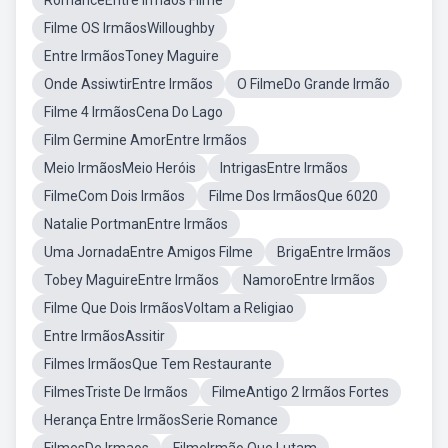
RomanceEntre Irmãos Filme
Filme OS IrmãosWilloughby
Entre IrmãosToney Maguire
Onde AssiwtirEntre Irmãos
O FilmeDo Grande Irmão
Filme 4 IrmãosCena Do Lago
Film Germine AmorEntre Irmãos
Meio IrmãosMeio Heróis
IntrigasEntre Irmãos
FilmeCom Dois Irmãos
Filme Dos IrmãosQue 6020
Natalie PortmanEntre Irmãos
Uma JornadaEntre Amigos Filme
BrigaEntre Irmãos
Tobey MaguireEntre Irmãos
NamoroEntre Irmãos
Filme Que Dois IrmãosVoltam a Religiao
Entre IrmãosAssitir
Filmes IrmãosQue Tem Restaurante
FilmesTriste De Irmãos
FilmeAntigo 2 Irmãos Fortes
Herança Entre IrmãosSerie Romance