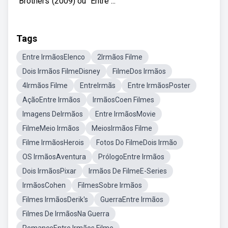
"Brothers"(2009) ou "Entre ...
Tags
Entre IrmãosElenco
2Irmãos Filme
Dois Irmãos FilmeDisney
FilmeDos Irmãos
4Irmãos Filme
EntreIrmãs
Entre IrmãosPoster
AçãoEntre Irmãos
IrmãosCoen Filmes
Imagens DeIrmãos
Entre IrmãosMovie
FilmeMeio Irmãos
MeiosIrmãos Filme
Filme IrmãosHerois
Fotos Do FilmeDois Irmão
OS IrmãosAventura
PrólogoEntre Irmãos
Dois IrmãosPixar
Irmãos De FilmeE-Series
IrmãosCohen
FilmesSobre Irmãos
Filmes IrmãosDerik's
GuerraEntre Irmãos
Filmes De IrmãosNa Guerra