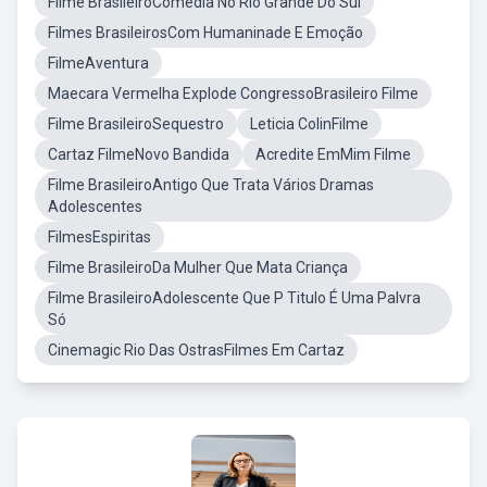
Filme BrasileiroComédia No Rio Grande Do Sul
Filmes BrasileirosCom Humaninade E Emoção
FilmeAventura
Maecara Vermelha Explode CongressoBrasileiro Filme
Filme BrasileiroSequestro
Leticia ColinFilme
Cartaz FilmeNovo Bandida
Acredite EmMim Filme
Filme BrasileiroAntigo Que Trata Vários Dramas
Adolescentes
FilmesEspiritas
Filme BrasileiroDa Mulher Que Mata Criança
Filme BrasileiroAdolescente Que P Titulo É Uma Palvra
Só
Cinemagic Rio Das OstrasFilmes Em Cartaz