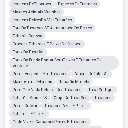
Imagens DeTubaroes
Especies DeTubaroes
Maiores Animais Marinhos
Imagens PeixesDo Mar Tubarões
Foto DeTubaroes SE Alimentando De Peixes
Tubarão Raposa
Grandes Tubarões E PeixesDo Oceano
Fotos DeTubarão
Fotos Do Fundo Domar ComPeixes E Tubaroes De
Verdade
PeixesHospedes Em Tubaroes
Ataque DeTubarão
Maior Animal Marinho
Tubarão Martelo
PeixeQue Nada Debaixo Dos Tubaroes
Tubarão Tigre
TubarõesBranco 'S
GrupoDe Tubarões
Tubaroes
PeixesDo Mar
Tubaroes AzuisE Peixes
Tubaroes EPeixeis
Onde Vivem CamaroesPeixes E Tubaroes