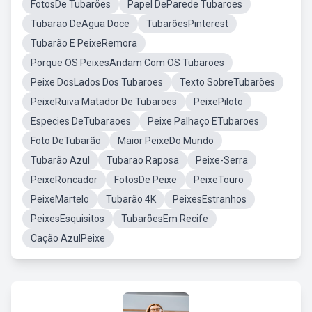
FotosDe Tubarões
Papel DeParede Tubaroes
Tubarao DeAgua Doce
TubarõesPinterest
Tubarão E PeixeRemora
Porque OS PeixesAndam Com OS Tubaroes
Peixe DosLados Dos Tubaroes
Texto SobreTubarões
PeixeRuiva Matador De Tubaroes
PeixePiloto
Especies DeTubaraoes
Peixe Palhaço ETubaroes
Foto DeTubarão
Maior PeixeDo Mundo
Tubarão Azul
Tubarao Raposa
Peixe-Serra
PeixeRoncador
FotosDe Peixe
PeixeTouro
PeixeMartelo
Tubarão 4K
PeixesEstranhos
PeixesEsquisitos
TubarõesEm Recife
Cação AzulPeixe