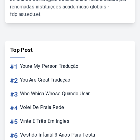
renomadas instituições acadêmicas globais -
fdp.aau.edu.et.
Top Post
#1
Youre My Person Tradução
#2
You Are Great Tradução
#3
Who Which Whose Quando Usar
#4
Volei De Praia Rede
#5
Vinte E Três Em Ingles
#6
Vestido Infantil 3 Anos Para Festa