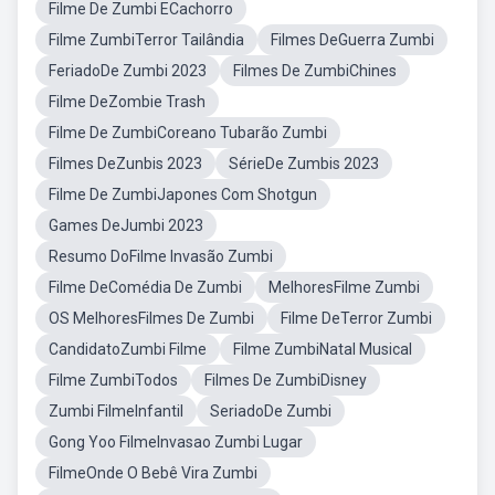
Filme De Zumbi ECachorro
Filme ZumbiTerror Tailândia
Filmes DeGuerra Zumbi
FeriadoDe Zumbi 2023
Filmes De ZumbiChines
Filme DeZombie Trash
Filme De ZumbiCoreano Tubarão Zumbi
Filmes DeZunbis 2023
SérieDe Zumbis 2023
Filme De ZumbiJapones Com Shotgun
Games DeJumbi 2023
Resumo DoFilme Invasão Zumbi
Filme DeComédia De Zumbi
MelhoresFilme Zumbi
OS MelhoresFilmes De Zumbi
Filme DeTerror Zumbi
CandidatoZumbi Filme
Filme ZumbiNatal Musical
Filme ZumbiTodos
Filmes De ZumbiDisney
Zumbi FilmeInfantil
SeriadoDe Zumbi
Gong Yoo FilmeInvasao Zumbi Lugar
FilmeOnde O Bebê Vira Zumbi