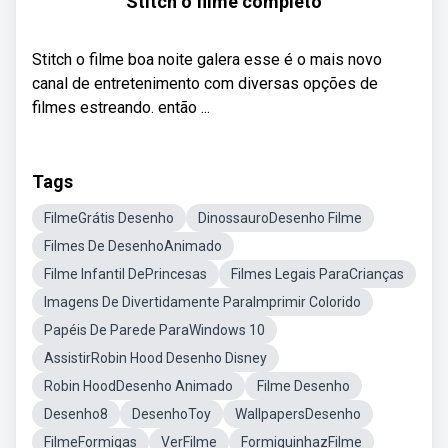
Stitch o filme completo
Stitch o filme boa noite galera esse é o mais novo
canal de entretenimento com diversas opções de
filmes estreando. então ...
Tags
FilmeGrátis Desenho
DinossauroDesenho Filme
Filmes De DesenhoAnimado
Filme Infantil DePrincesas
Filmes Legais ParaCrianças
Imagens De Divertidamente ParaImprimir Colorido
Papéis De Parede ParaWindows 10
AssistirRobin Hood Desenho Disney
Robin HoodDesenho Animado
Filme Desenho
Desenho8
DesenhoToy
WallpapersDesenho
FilmeFormigas
VerFilme
FormiguinhazFilme