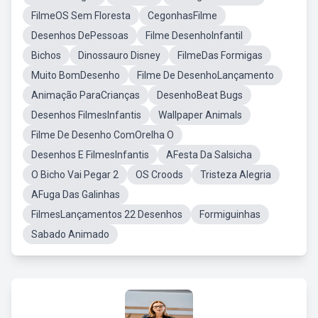
FilmeOS Sem Floresta
CegonhasFilme
Desenhos DePessoas
Filme DesenhoInfantil
Bichos
Dinossauro Disney
FilmeDas Formigas
Muito BomDesenho
Filme De DesenhoLançamento
Animação ParaCrianças
DesenhoBeat Bugs
Desenhos FilmesInfantis
Wallpaper Animals
Filme De Desenho ComOrelha O
Desenhos E FilmesInfantis
AFesta Da Salsicha
O Bicho Vai Pegar 2
OS Croods
Tristeza Alegria
AFuga Das Galinhas
FilmesLançamentos 22 Desenhos
Formiguinhas
Sabado Animado