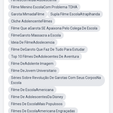
FilmesComedia Adolescênte
Filme Menino EscolaCom Problema TDHA
Garota MimadaFilme
Supla Filme EscolaAtraplhanda
Cliche AdolencenteFilmes
Filme Que aGarota SE Apaixona Pelo Colega De Escola
FilmeGaroto Massacra a Escola
Ideia De FilmeAdoslecencia
Filme DeGaroto Que Faz De Tudo Para Estudar
Top 10 Filmes DeAdolecentes De Aventura
Filme DeAdolente Imagem
Filme DeJovem Universitario
Séries Sobre Revolução De Garotas Com Seus CorposNa
Escola
Filme De EscolaAmericana
Filme De AdolescentesDa Disney
Filmes De EscolaMais Populosos
Filmes De EscolaAmericana Engraçadas