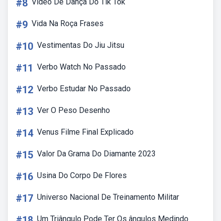
#8
Vídeo De Dança Do Tik Tok
#9
Vida Na Roça Frases
#10
Vestimentas Do Jiu Jitsu
#11
Verbo Watch No Passado
#12
Verbo Estudar No Passado
#13
Ver O Peso Desenho
#14
Venus Filme Final Explicado
#15
Valor Da Grama Do Diamante 2023
#16
Usina Do Corpo De Flores
#17
Universo Nacional De Treinamento Militar
#18
Um Triângulo Pode Ter Os ângulos Medindo