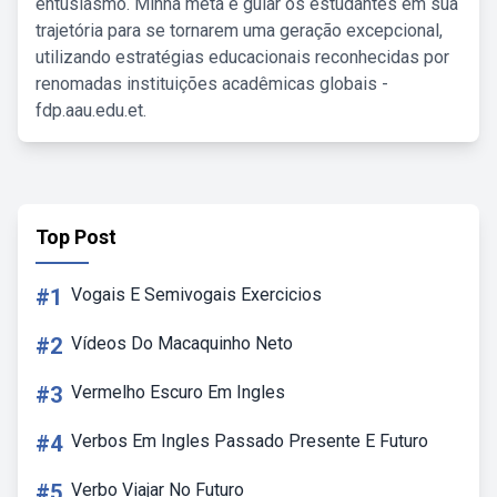
entusiasmo. Minha meta é guiar os estudantes em sua
trajetória para se tornarem uma geração excepcional,
utilizando estratégias educacionais reconhecidas por
renomadas instituições acadêmicas globais -
fdp.aau.edu.et.
Top Post
#1
Vogais E Semivogais Exercicios
#2
Vídeos Do Macaquinho Neto
#3
Vermelho Escuro Em Ingles
#4
Verbos Em Ingles Passado Presente E Futuro
#5
Verbo Viajar No Futuro