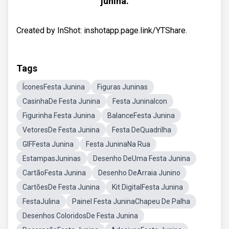
junina.
Created by InShot: inshotapp.page.link/YTShare.
Tags
ÍconesFesta Junina
Figuras Juninas
CasinhaDe Festa Junina
Festa JuninaIcon
Figurinha Festa Junina
BalanceFesta Junina
VetoresDe Festa Junina
Festa DeQuadrilha
GIFFesta Junina
Festa JuninaNa Rua
EstampasJuninas
Desenho DeUma Festa Junina
CartãoFesta Junina
Desenho DeArraia Junino
CartõesDe Festa Junina
Kit DigitalFesta Junina
FestaJulina
Painel Festa JuninaChapeu De Palha
Desenhos ColoridosDe Festa Junina