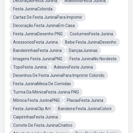
DecoraçãoFesta Junina
AdesivosFesta Junina
Festa JuninaColorida
Cartaz De Festa JuninaPara Imprimir
Decoração Festa JuninaEm Casa
Festa JuninaDesenho PNG
CostumesFesta Junina
AcessoriosFesta Junina
Bebe Festa JuninaDesenho
BandeirinhasFesta Junina
DançasJuninas
Imagens Festa JuninaPNG
Festa JuninaNo Nordeste
TopoFesta Junina
AdesivoFesta Junina
Desenhos De Festa JuninaPara Imprimir Colorido
Festa JuninaMesa De Comidas
Turma Da MônicaFesta Junina PNG
Mônica Festa JuninaPNG
PlacasFesta Junina
Festa JuninaClip Art
Bandeira Festa JuninaColorir
CaipirinhasFesta Junina
Convite De Festa JuninaCriativo