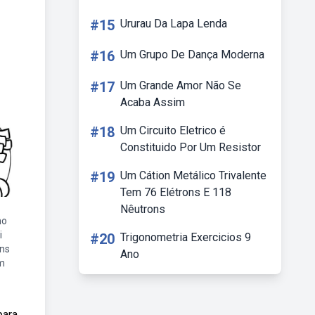
#15
Ururau Da Lapa Lenda
#16
Um Grupo De Dança Moderna
#17
Um Grande Amor Não Se
Acaba Assim
#18
Um Circuito Eletrico é
Constituido Por Um Resistor
#19
Um Cátion Metálico Trivalente
Tem 76 Elétrons E 118
Nêutrons
ho
i
#20
Trigonometria Exercicios 9
ns
Ano
m
para