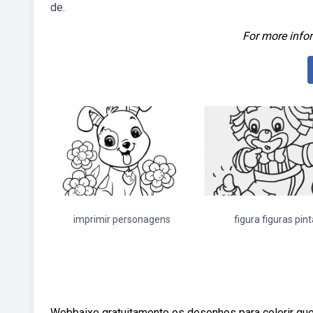
de.
For more infor
imprimir personagens
figura figuras pint
Webbaixe gratuitamente os desenhos para colorir que 