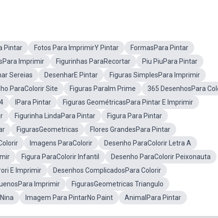
 Pintar
Fotos Para ImprimirY Pintar
FormasPara Pintar
sPara Imprimir
Figurinhas ParaRecortar
Piu PiuPara Pintar
ar Sereias
DesenharE Pintar
Figuras SimplesPara Imprimir
ho ParaColorir Site
Figuras ParaIm Prime
365 DesenhosPara Colo
A4
IPara Pintar
Figuras GeométricasPara Pintar E Imprimir
r
Figurinha LindaPara Pintar
Figura Para Pintar
ar
FigurasGeometricas
Flores GrandesPara Pintar
olorir
Imagens ParaColorir
Desenho ParaColorir Letra A
imir
Figura ParaColorir Infantil
Desenho ParaColorir Peixonauta
ri E Imprimir
Desenhos ComplicadosPara Colorir
uenosPara Imprimir
FigurasGeometricas Triangulo
 Nina
Imagem Para PintarNo Paint
AnimalPara Pintar