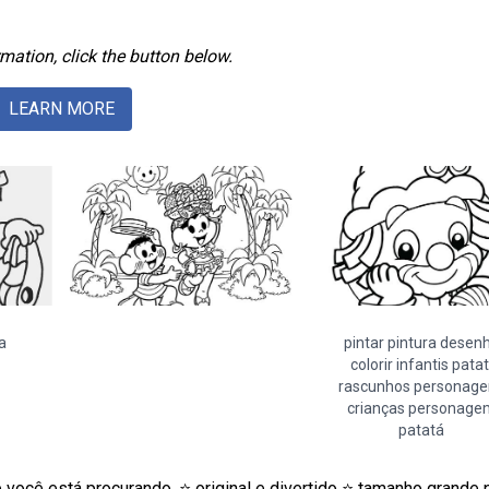
mation, click the button below.
LEARN MORE
a
pintar pintura desen
colorir infantis patat
rascunhos personage
crianças personage
patatá
você está procurando. ⭐ original e divertido ⭐ tamanho grande 