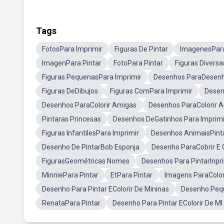
Tags
FotosPara Imprimir
Figuras De Pintar
ImagenesPara
ImagenPara Pintar
FotoPara Pintar
Figuras Diversa
Figuras PequenasPara Imprimir
Desenhos ParaDesenh
Figuras DeDibujos
Figuras ComPara Imprimir
Desen
Desenhos ParaColorir Amigas
Desenhos ParaColorir 
Pintaras Princesas
Desenhos DeGatinhos Para Imprimi
Figuras InfantilesPara Imprimir
Desenhos AnimaisPint
Desenho De PintarBob Esponja
Desenho ParaCobrir E C
FigurasGeométricas Nomes
Desenhos Para PintarInpr
MinniePara Pintar
EtPara Pintar
Imagens ParaColoro
Desenho Para Pintar EColorir De Mininas
Desenho Peq
RenataPara Pintar
Desenho Para Pintar EColorir De MI