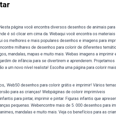
tar
 Nesta página você encontra diversos desenhos de animais para
nde é só clicar em cima da. Webaqui você encontra os materiais
qui os melhores e mais populares desenhos e imagens para impri
ncontre milhares de desenhos para colorir de diferentes temáti
os, mandalas, mapas e muito mais. Webas imagens a imprimir 
 jardim de infância para se divertirem e aprenderem. Projetamos
 a um novo nível realista! Escolha uma página para colorir mai
os,. Web50 desenhos para colorir grátis e imprimir! Vários tema
versão para as crianças! Webpáginas de colorir imprimíveis
antis para pintar, imprimir e pintar. Figuras infantis que apres
rianças pequenas. Webencontre mais de 5. 000 desenhos para im
, animes, mandalas e muito mais. Veja os benefícios para as cria