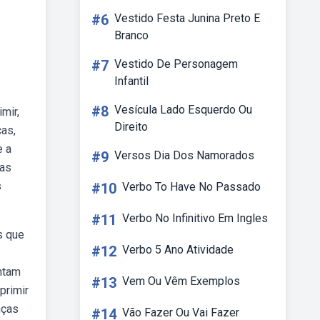
#6
Vestido Festa Junina Preto E
Branco
#7
Vestido De Personagem
Infantil
#8
Vesícula Lado Esquerdo Ou
mir,
Direito
cas,
e a
#9
Versos Dia Dos Namorados
 as
s
#10
Verbo To Have No Passado
#11
Verbo No Infinitivo Em Ingles
s que
#12
Verbo 5 Ano Atividade
entam
#13
Vem Ou Vêm Exemplos
primir
nças
#14
Vão Fazer Ou Vai Fazer