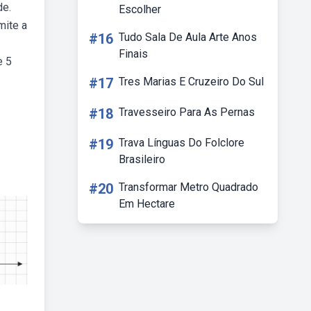
de.
Escolher
mite a
#16
Tudo Sala De Aula Arte Anos
Finais
e 5
#17
Tres Marias E Cruzeiro Do Sul
#18
Travesseiro Para As Pernas
#19
Trava Línguas Do Folclore
Brasileiro
#20
Transformar Metro Quadrado
Em Hectare