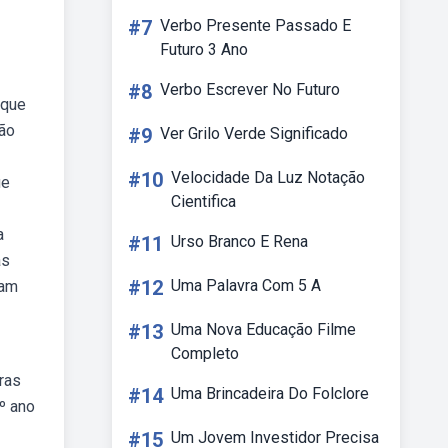
#7
Verbo Presente Passado E
Futuro 3 Ano
#8
Verbo Escrever No Futuro
 que
ção
#9
Ver Grilo Verde Significado
#10
Velocidade Da Luz Notação
ue
Cientifica
a
#11
Urso Branco E Rena
as
#12
Uma Palavra Com 5 A
ram
#13
Uma Nova Educação Filme
Completo
ras
#14
Uma Brincadeira Do Folclore
º ano
#15
Um Jovem Investidor Precisa