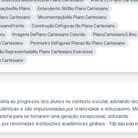
Desenhos MisteriososNo Plano Cartesiano
A Arte EO Plano Cartes
maçõesNo Plano
Entendento 360No Plano Cartesiano
lano Cartesiano
MovimentaçãoNo Plano Cartesiano
esianoPronto
Construção DeFiguras No Plano Cartesiano
Ano
Imagens DePlano Cartesiano Colorido
PlanoCartesiano5 Ano
o Cartesiano
Perimetro DeFiguras Planas No Plano Cartesiano
ão RepresentadaNo Plano Cartesiano Exercícios
o Cartesiano
leta ao progresso dos alunos no contexto escolar, adotando té
tênticas e são impulsionadas por criatividade e entusiasmo. M
etória para se tornarem uma geração excepcional, utilizando
 por renomadas instituições acadêmicas globais - fdp.aau.edu.et