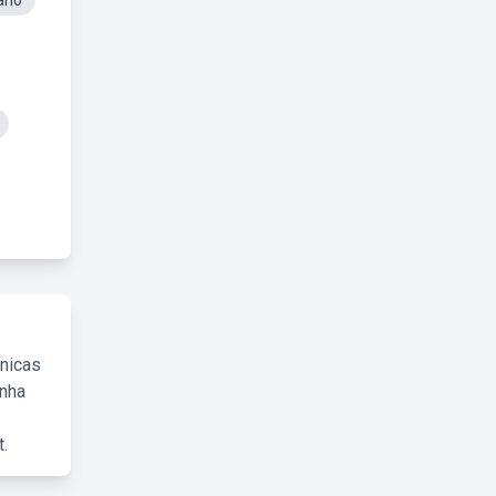
iano
cnicas
inha
.