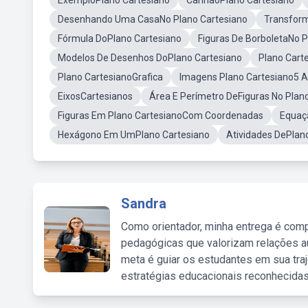
ExemploPlano Cartesiano
CanhãoPlano Cartesiano
Desenhando Uma CasaNo Plano Cartesiano
Transfor
Fórmula DoPlano Cartesiano
Figuras De BorboletaNo P
Modelos De Desenhos DoPlano Cartesiano
Plano Cart
Plano CartesianoGrafica
Imagens Plano Cartesiano5 
EixosCartesianos
Área E Perímetro DeFiguras No Plan
Figuras Em Plano CartesianoCom Coordenadas
Equaç
Hexágono Em UmPlano Cartesiano
Atividades DePlan
Sandra
Como orientador, minha entrega é comp
pedagógicas que valorizam relações au
meta é guiar os estudantes em sua traj
estratégias educacionais reconhecidas