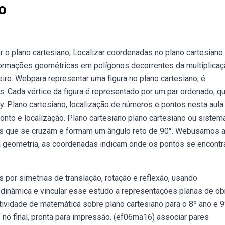
o
r o plano cartesiano; Localizar coordenadas no plano cartesiano
formações geométricas em polígonos decorrentes da multiplica
ro. Webpara representar uma figura no plano cartesiano, é
. Cada vértice da figura é representado por um par ordenado, q
y. Plano cartesiano, localização de números e pontos nesta aula
nto e localização. Plano cartesiano plano cartesiano ou sistem
es que se cruzam e formam um ângulo reto de 90°. Webusamos 
Na geometria, as coordenadas indicam onde os pontos se encont
 por simetrias de translação, rotação e reflexão, usando
dinâmica e vincular esse estudo a representações planas de ob
atividade de matemática sobre plano cartesiano para o 8º ano e 9
 no final, pronta para impressão. (ef06ma16) associar pares