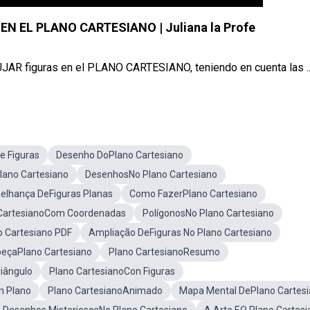
EN EL PLANO CARTESIANO | Juliana la Profe
JAR figuras en el PLANO CARTESIANO, teniendo en cuenta las ..
e Figuras
Desenho DoPlano Cartesiano
ano Cartesiano
DesenhosNo Plano Cartesiano
lhança DeFiguras Planas
Como FazerPlano Cartesiano
 CartesianoCom Coordenadas
PolígonosNo Plano Cartesiano
o Cartesiano PDF
Ampliação DeFiguras No Plano Cartesiano
beçaPlano Cartesiano
Plano CartesianoResumo
riângulo
Plano CartesianoCon Figuras
n Plano
Plano CartesianoAnimado
Mapa Mental DePlano Cartes