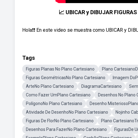
📈 UBICAR y DIBUJAR FIGURAS 
Hola❗❗ En este video se muestra como UBICAR y DIBU
Tags
Figuras Planas No Plano Cartesiano
Plano CartesianoD
Figuras GeométricasNo Plano Cartesiano
Imagem DoPl
ArteNo Plano Cartesiano
DiagramaCartesiano
Seme
Como Fazer UmPlano Cartesiano
Desenhos No Plano
PolígonoNo Plano Cartesiano
Desenho MisteriosoPlan
Atividade De DesenhoNo Plano Cartesiano
Nojinho Ca
Figuras De FlorNo Plano Cartesiano
Plano CartesianoT
Desenhos Para FazerNo Plano Cartesiano
FigurasDe U