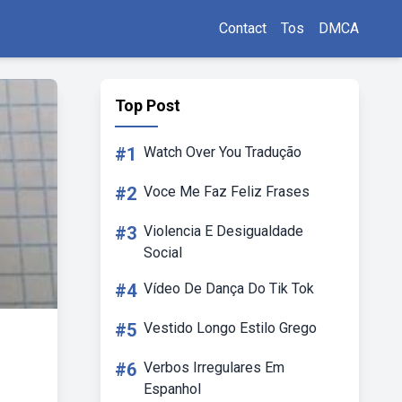
Contact
Tos
DMCA
Top Post
#1
Watch Over You Tradução
#2
Voce Me Faz Feliz Frases
#3
Violencia E Desigualdade
Social
#4
Vídeo De Dança Do Tik Tok
#5
Vestido Longo Estilo Grego
#6
Verbos Irregulares Em
Espanhol