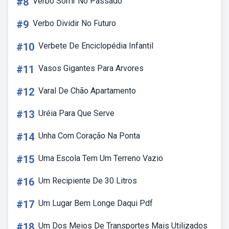
#8
Verbo Sorrir No Passado
#9
Verbo Dividir No Futuro
#10
Verbete De Enciclopédia Infantil
#11
Vasos Gigantes Para Arvores
#12
Varal De Chão Apartamento
#13
Uréia Para Que Serve
#14
Unha Com Coração Na Ponta
#15
Uma Escola Tem Um Terreno Vazio
#16
Um Recipiente De 30 Litros
#17
Um Lugar Bem Longe Daqui Pdf
#18
Um Dos Meios De Transportes Mais Utilizados