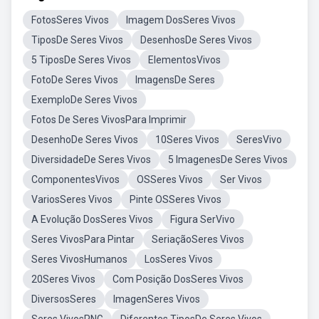
FotosSeres Vivos
Imagem DosSeres Vivos
TiposDe Seres Vivos
DesenhosDe Seres Vivos
5 TiposDe Seres Vivos
ElementosVivos
FotoDe Seres Vivos
ImagensDe Seres
ExemploDe Seres Vivos
Fotos De Seres VivosPara Imprimir
DesenhoDe Seres Vivos
10Seres Vivos
SeresVivo
DiversidadeDe Seres Vivos
5 ImagenesDe Seres Vivos
ComponentesVivos
OSSeres Vivos
Ser Vivos
VariosSeres Vivos
Pinte OSSeres Vivos
A Evolução DosSeres Vivos
Figura SerVivo
Seres VivosPara Pintar
SeriaçãoSeres Vivos
Seres VivosHumanos
LosSeres Vivos
20Seres Vivos
Com Posição DosSeres Vivos
DiversosSeres
ImagenSeres Vivos