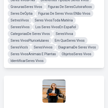
Seres VivosPNG
Diferentes TiposDe Seres Vivos
GravurasSeres Vivos
Figuras De SeresCutoiraficos
Seres DeÓptia
Figuras De Seres Vivos ENão Vivos
SetresVivos
Seres VivosToda Matéria
SereesVivos
Los Seres VivosEn Español
CategoriasDe Seres Vivos
SeresVivoa
Seres VivosPluricelulares
Em QueSeres Vivos
SeresVico's
SeresVvivos
DiagramaDe Seres Vivos
Seres VivosAnimais E Plantas
ObjetosSeres Vivos
IdentificarSeres Vivos