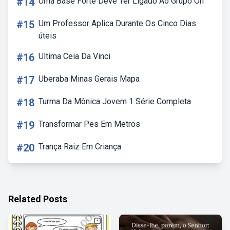
#14
Uma Base Forte Deve Ter Ligado Ao Grupo Oh
#15
Um Professor Aplica Durante Os Cinco Dias
úteis
#16
Ultima Ceia Da Vinci
#17
Uberaba Minas Gerais Mapa
#18
Turma Da Mônica Jovem 1 Série Completa
#19
Transformar Pes Em Metros
#20
Trança Raiz Em Criança
Related Posts