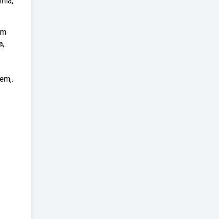
mia,
em
,.
em,.