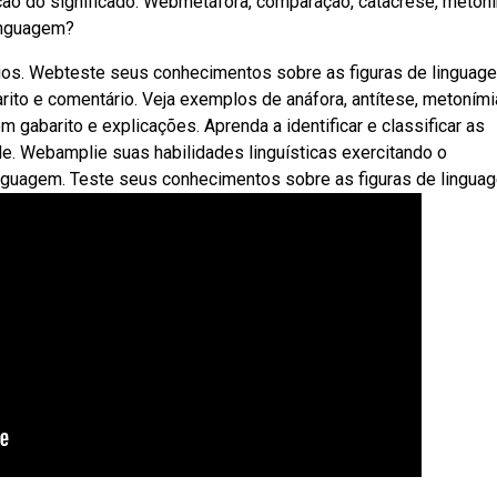
ação do significado. Webmetáfora, comparação, catacrese, metoní
linguagem?
ios. Webteste seus conhecimentos sobre as figuras de linguag
to e comentário. Veja exemplos de anáfora, antítese, metonímia
gabarito e explicações. Aprenda a identificar e classificar as
de. Webamplie suas habilidades linguísticas exercitando o
inguagem. Teste seus conhecimentos sobre as figuras de linguag