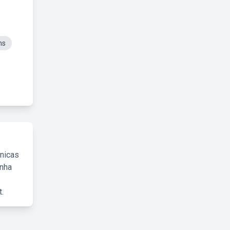
ns
cnicas
inha
.