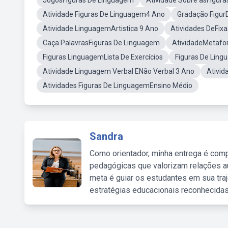
JogosFiguras De Linguagem
Atividade Sobre asFigur
Atividade Figuras De Linguagem4 Ano
Gradação Figu
Atividade LinguagemArtistica 9 Ano
Atividades DeFix
Caça PalavrasFiguras De Linguagem
AtividadeMetafo
Figuras LinguagemLista De Exercícios
Figuras De Ling
Atividade Linguagem Verbal ENão Verbal 3 Ano
Ativid
Atividades Figuras De LinguagemEnsino Médio
Sandra
Como orientador, minha entrega é comp
pedagógicas que valorizam relações au
meta é guiar os estudantes em sua traj
estratégias educacionais reconhecidas