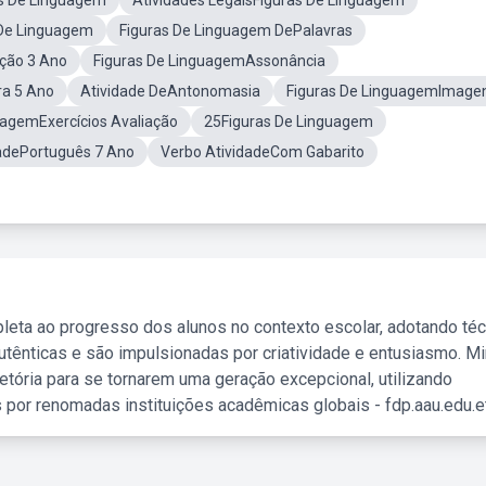
as De Linguagem
Atividades LegaisFiguras De Linguagem
rDe Linguagem
Figuras De Linguagem DePalavras
ação 3 Ano
Figuras De LinguagemAssonância
ra 5 Ano
Atividade DeAntonomasia
Figuras De LinguagemImage
uagemExercícios Avaliação
25Figuras De Linguagem
adePortuguês 7 Ano
Verbo AtividadeCom Gabarito
leta ao progresso dos alunos no contexto escolar, adotando té
tênticas e são impulsionadas por criatividade e entusiasmo. M
etória para se tornarem uma geração excepcional, utilizando
 por renomadas instituições acadêmicas globais - fdp.aau.edu.et