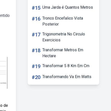
#15
Uma Jarda é Quantos Metros
entido
#16
Tronco Encefalico Vista
Posterior
#17
Trigonometria No Circulo
Exercicios
#18
Transformar Metros Em
Hectare
#19
Transformar 5 8 Km Em Cm
#20
Transformando Va Em Watts
ão de