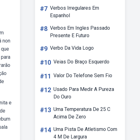
#7
Verbos Irregulares Em
Espanhol
#8
Verbos Em Ingles Passado
em
Presente E Futuro
á non
#9
Verbo Da Vida Logo
 que
 para
#10
Veias Do Braço Esquerdo
rarão
ção
#11
Valor Do Telefone Sem Fio
de
#12
Usado Para Medir A Pureza
Do Ouro
nita e
#13
Uma Temperatura De 25 C
 de
Acima De Zero
Webum
sala
#14
Uma Pista De Atletismo Com
4 M De Largura