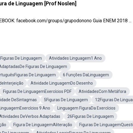
gura de Linguagem [Prof Noslen]
OK: facebook.com/groups/grupodonono Guia ENEM 2018 ...
Figuras De Linguagem
Atividades Linguagem1 Ano
 AdaptadasDe Figuras De Linguagem
ortuguêsFiguras De Linguagem
6 Funções DaLinguagem
deInterjeição
Atividade LinguagemDo Desenho
Figuras De LinguagemExercícios PDF
AtividadesCom Metáfora
vidade DeSintagmas
5Figuras De Linguagem
12Figuras De Lingu
 LinguagemExercícios 9 Ano
Linguagem FiguraDa Exercícios
Atividades DeVerbos Adaptadas
26Figuras De Linguagem
ção
Figura De LinguagemAliteração
Figuras De LinguagemQuest