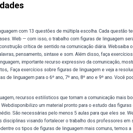
idades
inguagem com 13 questões de múltipla escolha. Cada questão t
rases. Web — com isso, o trabalho com figuras de linguagem ser
onstrução crítica de sentido na comunicação diária. Websaiba o
alavras, pensamento, sintaxe e som. Além disso, faça exercícios
 linguagem, importante recurso expressivo da comunicação, most
tos,. Faça exercícios sobre figuras de linguagem e veja a resolu
s de linguagem para o 6º ano, 7º ano, 8º ano e 9º ano. Você po
uagem, recursos estilísticos que tornam a comunicação mais bo
 Webdisponibilizo um material pronto para o estudo das figuras
médio. São necessárias pelo menos 5 aulas para que eles se. 
as disciplinas visando fortalecer o trabalho dos professores em 
ebdentre os tipos de figuras de linguagem mais comuns, temos a