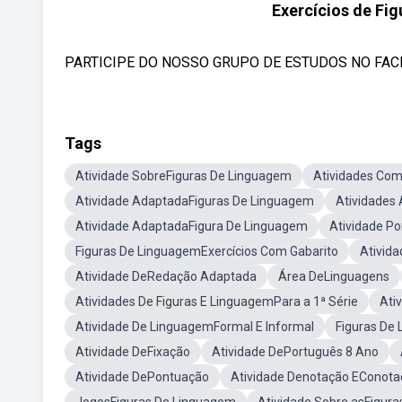
Exercícios de Fi
PARTICIPE DO NOSSO GRUPO DE ESTUDOS NO FACEBO
Tags
Atividade SobreFiguras De Linguagem
Atividades Com
Atividade AdaptadaFiguras De Linguagem
Atividades
Atividade AdaptadaFigura De Linguagem
Atividade P
Figuras De LinguagemExercícios Com Gabarito
Ativida
Atividade DeRedação Adaptada
Área DeLinguagens
Atividades De Figuras E LinguagemPara a 1ª Série
Ati
Atividade De LinguagemFormal E Informal
Figuras De
Atividade DeFixação
Atividade DePortuguês 8 Ano
Atividade DePontuação
Atividade Denotação EConota