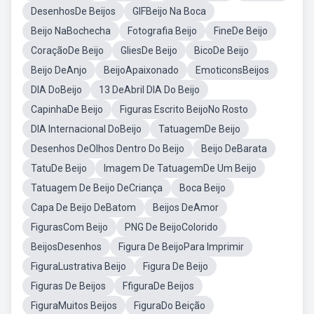
DesenhosDe Beijos
GIFBeijo Na Boca
Beijo NaBochecha
Fotografia Beijo
FineDe Beijo
CoraçãoDe Beijo
GliesDe Beijo
BicoDe Beijo
Beijo DeAnjo
BeijoApaixonado
EmoticonsBeijos
DIA DoBeijo
13 DeAbril DIA Do Beijo
CapinhaDe Beijo
Figuras Escrito BeijoNo Rosto
DIA Internacional DoBeijo
TatuagemDe Beijo
Desenhos DeOlhos Dentro Do Beijo
Beijo DeBarata
TatuDe Beijo
Imagem De TatuagemDe Um Beijo
Tatuagem De Beijo DeCriança
Boca Beijo
Capa De Beijo DeBatom
Beijos DeAmor
FigurasCom Beijo
PNG De BeijoColorido
BeijosDesenhos
Figura De BeijoPara Imprimir
FiguraLustrativa Beijo
Figura De Beijo
Figuras De Beijos
FfiguraDe Beijos
FiguraMuitos Beijos
FiguraDo Beição