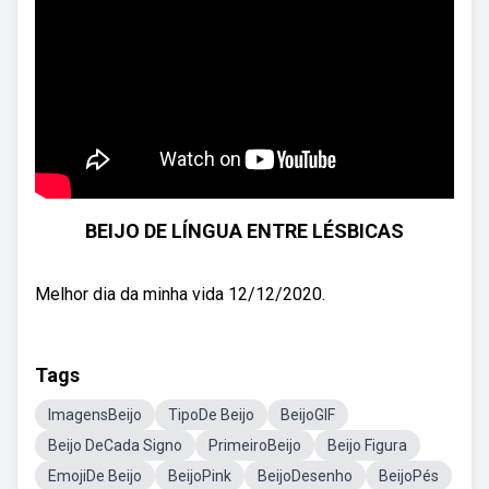
BEIJO DE LÍNGUA ENTRE LÉSBICAS
Melhor dia da minha vida 12/12/2020.
Tags
ImagensBeijo
TipoDe Beijo
BeijoGIF
Beijo DeCada Signo
PrimeiroBeijo
Beijo Figura
EmojiDe Beijo
BeijoPink
BeijoDesenho
BeijoPés