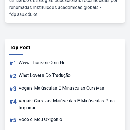
utilizando estratégias educacionais reconhecidas por
renomadas instituições acadêmicas globais -
fdp.aau.edu.et.
Top Post
#1
Www Thonson Com Hr
#2
What Lovers Do Tradução
#3
Vogais Maiúsculas E Minúsculas Cursivas
#4
Vogais Cursivas Maiúsculas E Minúsculas Para
Imprimir
#5
Voce é Meu Oxigenio