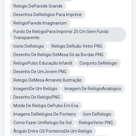
Relogio DeParede Grande
Desenhos DeRelógios Para Imprimir
RelógioParede Imaginarium
Fundo De RelógioPara Imprimir 25 Cm Sem Fundo
Transparente
Icone DeRelogio
Relógio DeRuão Vetor PNG
Desenho De Relógio DeMesa Só as Bordas PNG
RelógioPulso Educação Infantil
Conjunto DeRelogio
Desenho De UmJovem PNG
Relogio DeMesa Amarelo Ilustração
ImagemDe Um Relógio
Imagem De RelógioAnalógico
Desenho De RelógioPNG
Molde De Relógio DePulso Em Eva
Imagens DeRelógios De Ponteiro
Icon DeRelogio
Como Fazer UmRelogio De Sol
RelógioVetor PNG
Ângulo Entre OS PonteirosDe Um Relógio