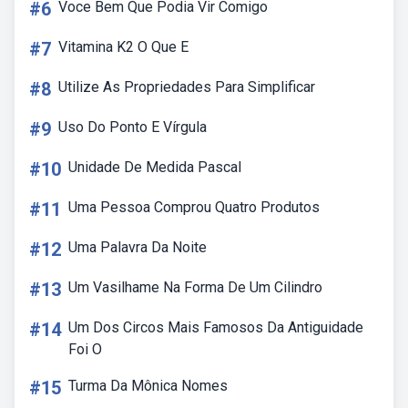
#6
Voce Bem Que Podia Vir Comigo
#7
Vitamina K2 O Que E
#8
Utilize As Propriedades Para Simplificar
#9
Uso Do Ponto E Vírgula
#10
Unidade De Medida Pascal
#11
Uma Pessoa Comprou Quatro Produtos
#12
Uma Palavra Da Noite
#13
Um Vasilhame Na Forma De Um Cilindro
#14
Um Dos Circos Mais Famosos Da Antiguidade
Foi O
#15
Turma Da Mônica Nomes