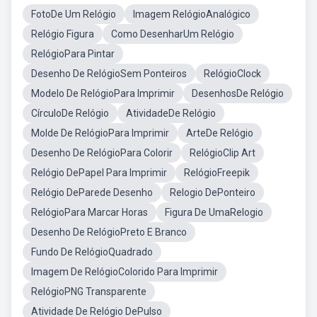
FotoDe Um Relógio
Imagem RelógioAnalógico
Relógio Figura
Como DesenharUm Relógio
RelógioPara Pintar
Desenho De RelógioSem Ponteiros
RelógioClock
Modelo De RelógioPara Imprimir
DesenhosDe Relógio
CírculoDe Relógio
AtividadeDe Relógio
Molde De RelógioPara Imprimir
ArteDe Relógio
Desenho De RelógioPara Colorir
RelógioClip Art
Relógio DePapel Para Imprimir
RelógioFreepik
Relógio DeParede Desenho
Relogio DePonteiro
RelógioPara Marcar Horas
Figura De UmaRelogio
Desenho De RelógioPreto E Branco
Fundo De RelógioQuadrado
Imagem De RelógioColorido Para Imprimir
RelógioPNG Transparente
Atividade De Relógio DePulso