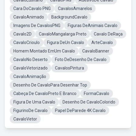
CavaloLusitano
CavaloPNG
AdesivoDe Cavalo
Cara DoCavalo PNG
CavalosAmarelos
CavaloAnimado
BackgroundCavalo
Imagens De CavalosPNG
Figuras DeAnimais Cavalo
Cavalo2D
CavaloMangalarga Preto
Cavalo DeRaça
CavaloCrioulo
Figura DeUn Cavalo
ArteCavalo
Homem Montado EmUm Cavalo
CavaloBanner
CavaloNo Deserto
Foto DeDesenho De Cavalo
CavaloVetorizado
CavalosPintura
CavaloAnimação
Desenho De CavaloPara Desenhar Top
Cabeça De CavaloPreto E Branco
FormaCavalo
Figura De Uma Cavalo
Desenho De CavaloColorido
FigurinoDe Cavalo
Papel DeParede 4K Cavalo
CavaloVetor