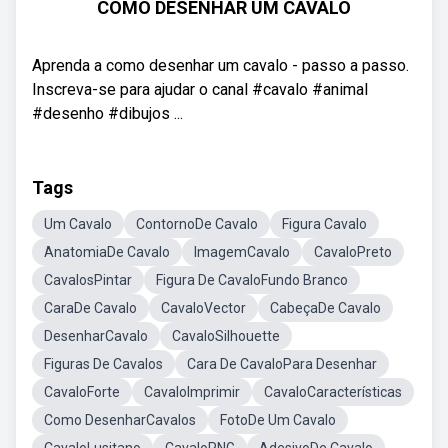
COMO DESENHAR UM CAVALO
Aprenda a como desenhar um cavalo - passo a passo.
Inscreva-se para ajudar o canal #cavalo #animal
#desenho #dibujos ...
Tags
Um Cavalo
ContornoDe Cavalo
Figura Cavalo
AnatomiaDe Cavalo
ImagemCavalo
CavaloPreto
CavalosPintar
Figura De CavaloFundo Branco
CaraDe Cavalo
CavaloVector
CabeçaDe Cavalo
DesenharCavalo
CavaloSilhouette
Figuras De Cavalos
Cara De CavaloPara Desenhar
CavaloForte
CavaloImprimir
CavaloCaracterísticas
Como DesenharCavalos
FotoDe Um Cavalo