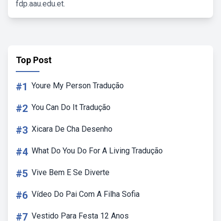
fdp.aau.edu.et.
Top Post
#1
Youre My Person Tradução
#2
You Can Do It Tradução
#3
Xicara De Cha Desenho
#4
What Do You Do For A Living Tradução
#5
Vive Bem E Se Diverte
#6
Vídeo Do Pai Com A Filha Sofia
#7
Vestido Para Festa 12 Anos