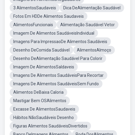
3 AlimentosSaudaveis
Dica DeAlimentação Saudável
Fotos Em HDDe Alimentos Saudaveis
AlimentosFuncionais
Alimentação Saudável Vetor
Imagem De Alimentos SaudáveisIndividual
Imagens Para ImpressaoDe Alimentos Saudáveis
Desenho DeComida Saudável
AlimentosAlmoço
Desenho DeAlimentação Saudável Para Colorir
Imagem De AlimentosSaldaveis
Imagens De Alimentos SaudáveisPara Recortar
Imagens De Alimentos SaudáveisSem Fundo
Alimentos DeBaixa Caloria
Mastigar Bem OSAlimentos
Excasse De AlimentosSaudaveis
Hábitos NãoSaudáveis Desenho
Figuras Alimentos SaudáveisDivertidos
Banco DeImagens Alimentos
Roda DosAlimentos