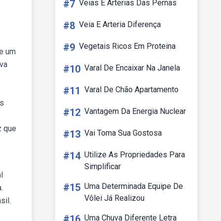
#7
Veias E Arterias Das Pernas
#8
Veia E Arteria Diferença
#9
Vegetais Ricos Em Proteina
 e um
ava
#10
Varal De Encaixar Na Janela
#11
Varal De Chão Apartamento
as
#12
Vantagem Da Energia Nuclear
z que
#13
Vai Toma Sua Gostosa
#14
Utilize As Propriedades Para
Simplificar
l
#15
Uma Determinada Equipe De
.
Vôlei Já Realizou
sil.
#16
Uma Chuva Diferente Letra