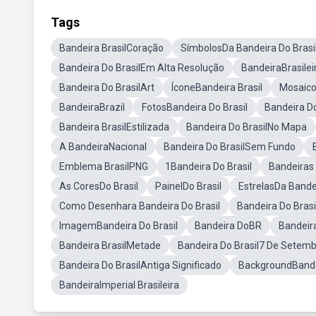
Tags
Bandeira BrasilCoração
SímbolosDa Bandeira Do Brasi
Bandeira Do BrasilEm Alta Resolução
BandeiraBrasilei
Bandeira Do BrasilArt
ÍconeBandeira Brasil
Mosaico
BandeiraBrazil
FotosBandeira Do Brasil
Bandeira D
Bandeira BrasilEstilizada
Bandeira Do BrasilNo Mapa
A BandeiraNacional
Bandeira Do BrasilSem Fundo
Emblema BrasilPNG
1Bandeira Do Brasil
Bandeiras 
As CoresDo Brasil
PainelDo Brasil
EstrelasDa Bandei
Como Desenhara Bandeira Do Brasil
Bandeira Do Bras
ImagemBandeira Do Brasil
Bandeira DoBR
Bandeir
Bandeira BrasilMetade
Bandeira Do Brasil7 De Setem
Bandeira Do BrasilAntiga Significado
BackgroundBandei
BandeiraImperial Brasileira