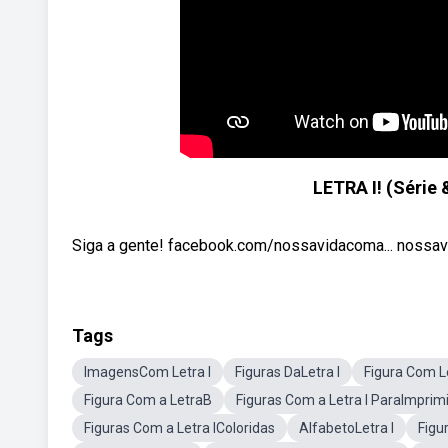
LETRA I! (Série
Siga a gente! facebook.com/nossavidacoma... nossav
Tags
ImagensCom Letra I
Figuras DaLetra I
Figura Com L
Figura Com a LetraB
Figuras Com a Letra I ParaImprimi
Figuras Com a Letra IColoridas
AlfabetoLetra I
Figu