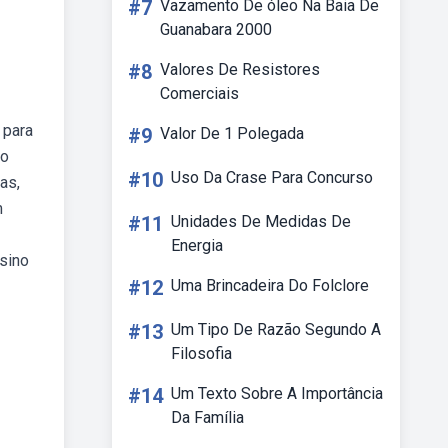
#7
Vazamento De óleo Na Baia De
Guanabara 2000
#8
Valores De Resistores
Comerciais
 para
#9
Valor De 1 Polegada
bo
#10
Uso Da Crase Para Concurso
as,
m
#11
Unidades De Medidas De
Energia
nsino
#12
Uma Brincadeira Do Folclore
#13
Um Tipo De Razão Segundo A
Filosofia
#14
Um Texto Sobre A Importância
Da Família