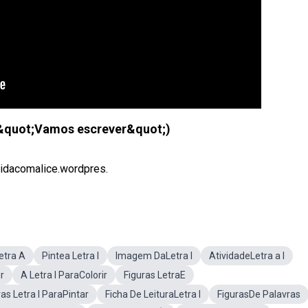
 &quot;Vamos escrever&quot;)
idacomalice.wordpres.
etra A
Pintea Letra I
Imagem DaLetra I
AtividadeLetra a I
r
A Letra I ParaColorir
Figuras LetraE
ras Letra I ParaPintar
Ficha De LeituraLetra I
FigurasDe Palavras