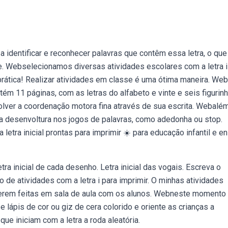
 identificar e reconhecer palavras que contêm essa letra, o que
de. Webselecionamos diversas atividades escolares com a letra i
 prática! Realizar atividades em classe é uma ótima maneira. We
tém 11 páginas, com as letras do alfabeto e vinte e seis figurinh
volver a coordenação motora fina através de sua escrita. Webalé
a desenvoltura nos jogos de palavras, como adedonha ou stop.
 letra inicial prontas para imprimir ☀️ para educação infantil e e
tra inicial de cada desenho. Letra inicial das vogais. Escreva o
o de atividades com a letra i para imprimir. O minhas atividades
a serem feitas em sala de aula com os alunos. Webneste momento
 lápis de cor ou giz de cera colorido e oriente as crianças a
e iniciam com a letra a roda aleatória.