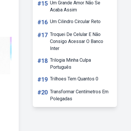
#15
Um Grande Amor Não Se
Acaba Assim
#16
Um Cilindro Circular Reto
#17
Troquei De Celular E Não
Consigo Acessar O Banco
Inter
#18
Trilogia Minha Culpa
Português
#19
Trilhoes Tem Quantos 0
#20
Transformar Centímetros Em
Polegadas