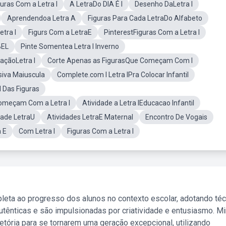
uras Com a Letra I
A LetraDo DIA É I
Desenho DaLetra I
Aprendendoa Letra A
Figuras Para Cada LetraDo Alfabeto
tra I
Figurs Com a LetraE
PinterestFiguras Com a Letra I
BEL
Pinte Somentea Letra I Inverno
açãoLetra I
Corte Apenas as FigurasQue Começam Com I
siva Maiuscula
Complete.com I Letra IPra Colocar Infantil
l Das Figuras
 Começam Com a Letra I
Atividade a Letra IEducacao Infantil
dade LetraU
Atividades LetraE Maternal
Encontro De Vogais
 E
Com Letra I
Figuras Com a Letra I
leta ao progresso dos alunos no contexto escolar, adotando té
tênticas e são impulsionadas por criatividade e entusiasmo. M
etória para se tornarem uma geração excepcional, utilizando