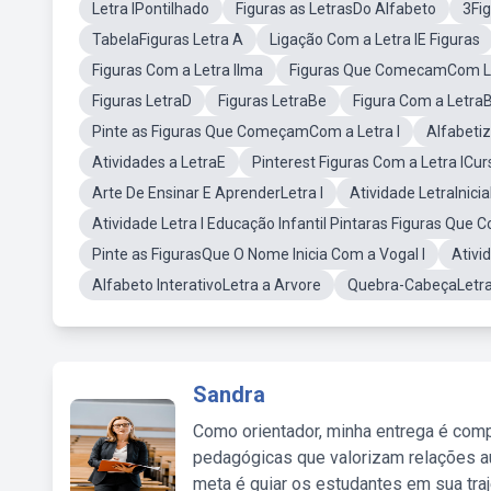
Letra IPontilhado
Figuras as LetrasDo Alfabeto
3Fig
TabelaFiguras Letra A
Ligação Com a Letra IE Figuras
Figuras Com a Letra IIma
Figuras Que ComecamCom Le
Figuras LetraD
Figuras LetraBe
Figura Com a Letra
Pinte as Figuras Que ComeçamCom a Letra I
Alfabetiz
Atividades a LetraE
Pinterest Figuras Com a Letra ICur
Arte De Ensinar E AprenderLetra I
Atividade LetraInicia
Atividade Letra I Educação Infantil Pintaras Figuras Que
Pinte as FigurasQue O Nome Inicia Com a Vogal I
Ativi
Alfabeto InterativoLetra a Arvore
Quebra-CabeçaLetra
Sandra
Como orientador, minha entrega é comp
pedagógicas que valorizam relações au
meta é guiar os estudantes em sua traj