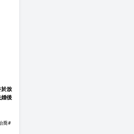
終於放
先婚後
伍怡喬#