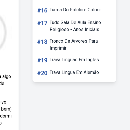
#16
Turma Do Folclore Colorir
#17
Tudo Sala De Aula Ensino
Religioso - Anos Iniciais
#18
Tronco De Arvores Para
Imprimir
#19
Trava Linguas Em Ingles
#20
Trava Lingua Em Alemão
a algo
 de
ivo
e bem)
 dormi
o.