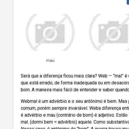
mau
Será que a diferença ficou mais clara? Web — “mal” é 
que está errado, de forma inadequada ou em desacord
bom. A maneira mais fácil de entender e saber quand
Webmal é um advérbio e o seu antônimo é bem. Mas 
comum, porém sempre invariável. Weba diferença entre
é advérbio e mau (contrário de bom) é adjetivo. Estão
mal. (dormi bem = advérbio) aquele. Como substantivo, 
Nesse caso, é antônimo de “bem”. A guerra trouxe mui