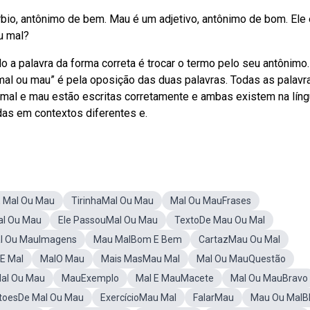
bio, antônimo de bem. Mau é um adjetivo, antônimo de bom. Ele
u mal?
o a palavra da forma correta é trocar o termo pelo seu antônimo.
al ou mau” é pela oposição das duas palavras. Todas as palavr
mal e mau estão escritas corretamente e ambas existem na lín
das em contextos diferentes e.
 Mal Ou Mau
TirinhaMal Ou Mau
Mal Ou MauFrases
l Ou Mau
Ele PassouMal Ou Mau
TextoDe Mau Ou Mal
l Ou MauImagens
Mau MalBom E Bem
CartazMau Ou Mal
E Mal
MalO Mau
Mais MasMau Mal
Mal Ou MauQuestão
al Ou Mau
MauExemplo
Mal E MauMacete
Mal Ou MauBravo
toesDe Mal Ou Mau
ExercícioMau Mal
FalarMau
Mau Ou MalB