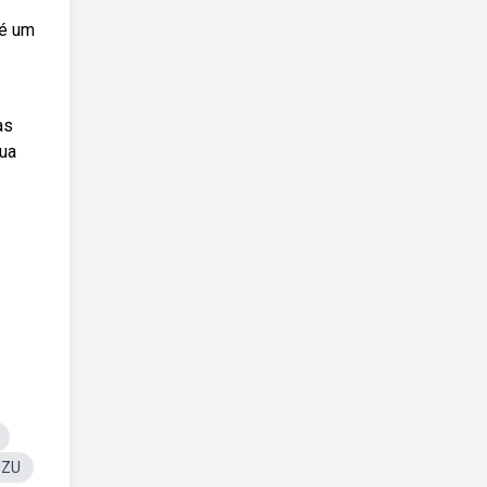
 é um
as
gua
IZU