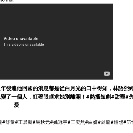
三年後連他回國的消息都是從白月光的口中得知，林語熙
變了一個人，紅著眼眶求她別離開！#熱播短劇#甜寵#
愛
lm #余茵#馬樂婕#舒童#王晨鵬#馬秋元#姚冠宇#王奕然#白妍#於龍#鐘熙#