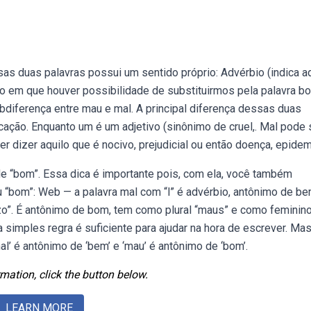
 duas palavras possui um sentido próprio: Advérbio (indica aq
o em que houver possibilidade de substituirmos pela palavra b
diferença entre mau e mal. A principal diferença dessas duas
cação. Enquanto um é um adjetivo (sinônimo de cruel,. Mal pode 
 dizer aquilo que é nocivo, prejudicial ou então doença, epidem
 de “bom”. Essa dica é importante pois, com ela, você também
 “bom”: Web — a palavra mal com “l” é advérbio, antônimo de be
juízo”. É antônimo de bom, tem como plural “maus” e como feminin
simples regra é suficiente para ajudar na hora de escrever. Mas
’ é antônimo de ‘bem’ e ‘mau’ é antônimo de ‘bom’.
mation, click the button below.
LEARN MORE