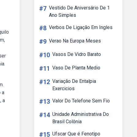
#7
Vestido De Aniversário De 1
Ano Simples
#8
Verbos De Ligação Em Ingles
uilo
om,
#9
Verao Na Europa Meses
#10
Vasos De Vidro Barato
ser
ia.
#11
Vaso De Planta Medio
#12
Variação De Entalpia
m.
Exercicios
o a
, a
#13
Valor Do Telefone Sem Fio
#14
Unidade Administrativa Do
Brasil Colônia
#15
Ufscar Que é Fenotipo