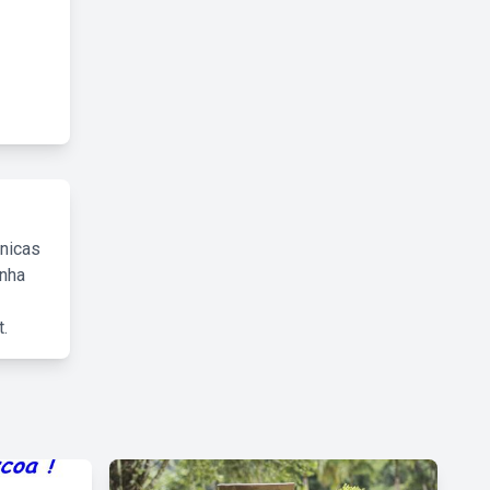
cnicas
inha
.