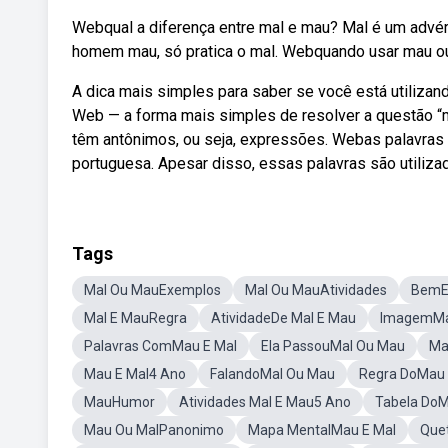
Webqual a diferença entre mal e mau? Mal é um advér
homem mau, só pratica o mal. Webquando usar mau o
A dica mais simples para saber se você está utilizand
Web — a forma mais simples de resolver a questão “m
têm antônimos, ou seja, expressões. Webas palavras 
portuguesa. Apesar disso, essas palavras são utiliza
Tags
Mal Ou MauExemplos
Mal Ou MauAtividades
BemE
Mal E MauRegra
AtividadeDe Mal E Mau
ImagemMa
Palavras ComMau E Mal
Ela PassouMal Ou Mau
Ma
Mau E Mal4 Ano
FalandoMal Ou Mau
Regra DoMau 
MauHumor
Atividades Mal E Mau5 Ano
Tabela DoM
Mau Ou MalPanonimo
Mapa MentalMau E Mal
Que