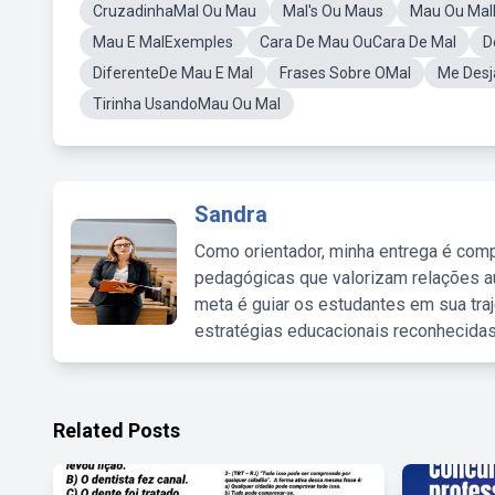
CruzadinhaMal Ou Mau
Mal's Ou Maus
Mau Ou Ma
Mau E MalExemples
Cara De Mau OuCara De Mal
D
DiferenteDe Mau E Mal
Frases Sobre OMal
Me Desj
Tirinha UsandoMau Ou Mal
Sandra
Como orientador, minha entrega é comp
pedagógicas que valorizam relações au
meta é guiar os estudantes em sua traj
estratégias educacionais reconhecidas
Related Posts