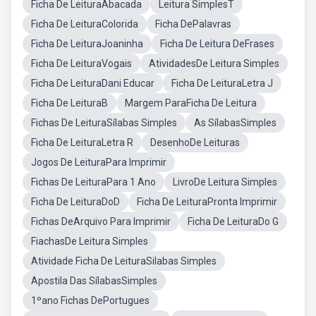
Ficha De LeituraAbacada
Leitura SimplesT
Ficha De LeituraColorida
Ficha DePalavras
Ficha De LeituraJoaninha
Ficha De Leitura DeFrases
Ficha De LeituraVogais
AtividadesDe Leitura Simples
Ficha De LeituraDani Educar
Ficha De LeituraLetra J
Ficha De LeituraB
Margem ParaFicha De Leitura
Fichas De LeituraSílabas Simples
As SílabasSimples
Ficha De LeituraLetra R
DesenhoDe Leituras
Jogos De LeituraPara Imprimir
Fichas De LeituraPara 1 Ano
LivroDe Leitura Simples
Ficha De LeituraDoD
Ficha De LeituraPronta Imprimir
Fichas DeArquivo Para Imprimir
Ficha De LeituraDo G
FiachasDe Leitura Simples
Atividade Ficha De LeituraSilabas Simples
Apostila Das SílabasSimples
1ºano Fichas DePortugues