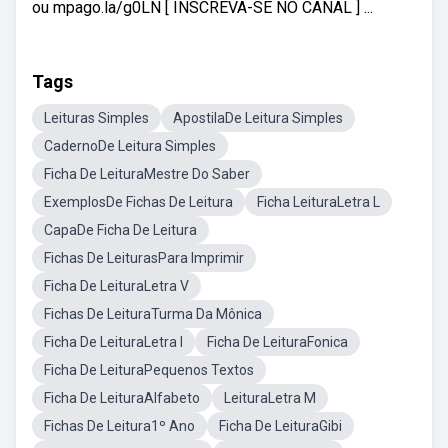
ou mpago.la/g0LN [ INSCREVA-SE NO CANAL ] ...
Tags
Leituras Simples
ApostilaDe Leitura Simples
CadernoDe Leitura Simples
Ficha De LeituraMestre Do Saber
ExemplosDe Fichas De Leitura
Ficha LeituraLetra L
CapaDe Ficha De Leitura
Fichas De LeiturasPara Imprimir
Ficha De LeituraLetra V
Fichas De LeituraTurma Da Mônica
Ficha De LeituraLetra I
Ficha De LeituraFonica
Ficha De LeituraPequenos Textos
Ficha De LeituraAlfabeto
LeituraLetra M
Fichas De Leitura1º Ano
Ficha De LeituraGibi