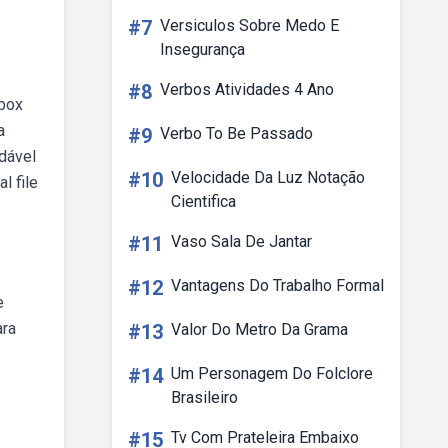
#7
Versiculos Sobre Medo E
Insegurança
#8
Verbos Atividades 4 Ano
 box
a
#9
Verbo To Be Passado
dável
#10
Velocidade Da Luz Notação
l file
Cientifica
#11
Vaso Sala De Jantar
#12
Vantagens Do Trabalho Formal
e
ara
#13
Valor Do Metro Da Grama
#14
Um Personagem Do Folclore
Brasileiro
#15
Tv Com Prateleira Embaixo