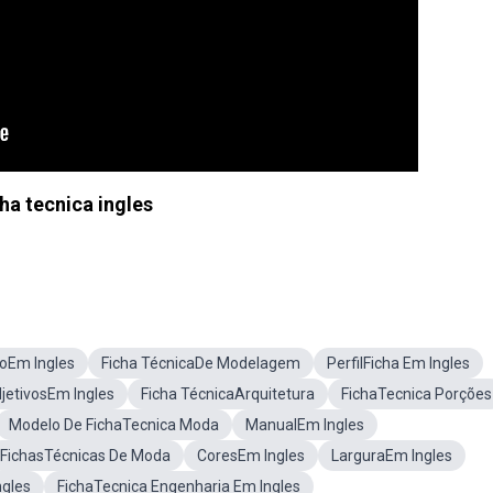
ha tecnica ingles
ioEm Ingles
Ficha TécnicaDe Modelagem
PerfilFicha Em Ingles
jetivosEm Ingles
Ficha TécnicaArquitetura
FichaTecnica Porções
Modelo De FichaTecnica Moda
ManualEm Ingles
FichasTécnicas De Moda
CoresEm Ingles
LarguraEm Ingles
ngles
FichaTecnica Engenharia Em Ingles