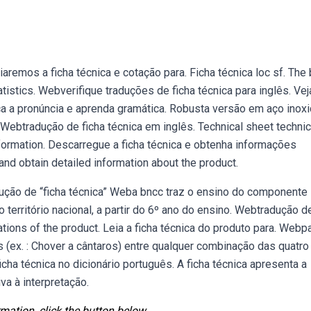
remos a ficha técnica e cotação para. Ficha técnica loc sf. The
tistics. Webverifique traduções de ficha técnica para inglês. Vej
a a pronúncia e aprenda gramática. Robusta versão em aço inoxi
. Webtradução de ficha técnica em inglês. Technical sheet technica
nformation. Descarregue a ficha técnica e obtenha informações
nd obtain detailed information about the product.
ução de “ficha técnica” Weba bncc traz o ensino do componente
o território nacional, a partir do 6º ano do ensino. Webtradução d
ations of the product. Leia a ficha técnica do produto para. Webp
 (ex. : Chover a cântaros) entre qualquer combinação das quatro
icha técnica no dicionário português. A ficha técnica apresenta a
a à interpretação.
mation, click the button below.