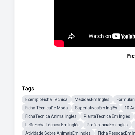
Fic
Tags
ExemploFicha Técnica
MedidasEm Ingles
Formular
Ficha TécnicaDe Moda
SuperlativosEm Inglês
10 Ad
FichaTecnica Animal Ingles
PlantaTécnica Em Inglês
LeãoFicha Técnica Em Inglês
PreferenciaEm Ingles
Atividade Sobre AnimaisEm Ingles
Ficha PessoaçEm I