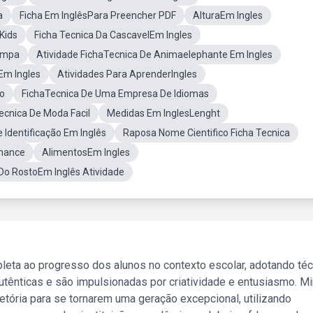
a
Ficha Em InglêsPara Preencher PDF
AlturaEm Ingles
Kids
Ficha Tecnica Da CascavelEm Ingles
impa
Atividade FichaTecnica De Animaelephante Em Ingles
Em Ingles
Atividades Para AprenderIngles
go
FichaTecnica De Uma Empresa De Idiomas
ecnica De Moda Facil
Medidas Em InglesLenght
 Identificação Em Inglês
Raposa Nome Cientifico Ficha Tecnica
rmance
AlimentosEm Ingles
Do RostoEm Inglês Atividade
leta ao progresso dos alunos no contexto escolar, adotando té
tênticas e são impulsionadas por criatividade e entusiasmo. M
etória para se tornarem uma geração excepcional, utilizando