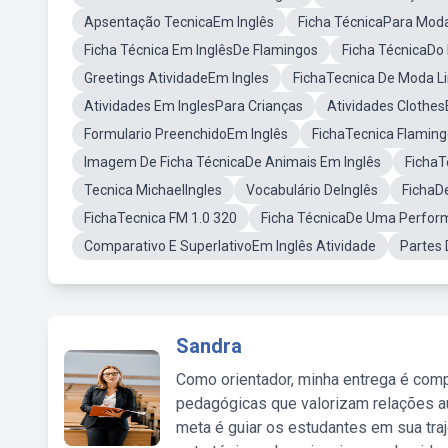
Apsentação TecnicaEm Inglês
Ficha TécnicaPara Mod
Ficha Técnica Em InglêsDe Flamingos
Ficha TécnicaDo 
Greetings AtividadeEm Ingles
FichaTecnica De Moda L
Atividades Em InglesPara Crianças
Atividades Clothes
Formulario PreenchidoEm Inglês
FichaTecnica Flamin
Imagem De Ficha TécnicaDe Animais Em Inglês
FichaT
Tecnica MichaelIngles
Vocabulário DeInglês
FichaDe
FichaTecnica FM 1.0 320
Ficha TécnicaDe Uma Perfo
Comparativo E SuperlativoEm Inglês Atividade
Partes 
Sandra
Como orientador, minha entrega é comp
pedagógicas que valorizam relações au
meta é guiar os estudantes em sua traj