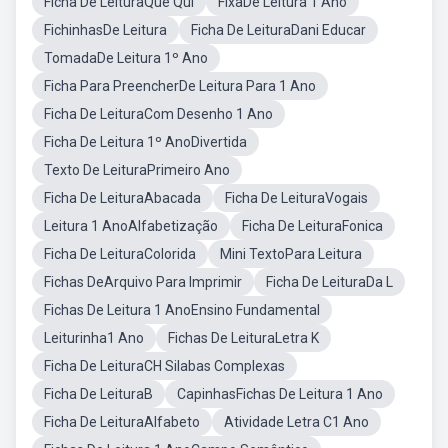
Ficha De LeituraQue Qui
FixaDe Leitura 1 Ano
FichinhasDe Leitura
Ficha De LeituraDani Educar
TomadaDe Leitura 1º Ano
Ficha Para PreencherDe Leitura Para 1 Ano
Ficha De LeituraCom Desenho 1 Ano
Ficha De Leitura 1º AnoDivertida
Texto De LeituraPrimeiro Ano
Ficha De LeituraAbacada
Ficha De LeituraVogais
Leitura 1 AnoAlfabetização
Ficha De LeituraFonica
Ficha De LeituraColorida
Mini TextoPara Leitura
Fichas DeArquivo Para Imprimir
Ficha De LeituraDa L
Fichas De Leitura 1 AnoEnsino Fundamental
Leiturinha1 Ano
Fichas De LeituraLetra K
Ficha De LeituraCH Silabas Complexas
Ficha De LeituraB
CapinhasFichas De Leitura 1 Ano
Ficha De LeituraAlfabeto
Atividade Letra C1 Ano