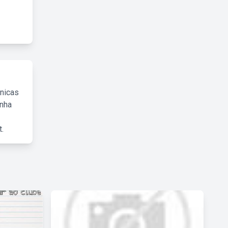
cnicas
inha
.