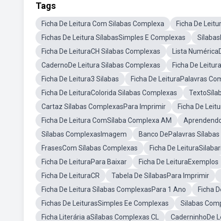
Tags
Ficha De Leitura Com Silabas Complexa
Ficha De Leit
Fichas De Leitura SílabasSimples E Complexas
Sílabas
Ficha De LeituraCH Silabas Complexas
Lista Numérica
CadernoDe Leitura Silabas Complexas
Ficha De Leitur
Ficha De Leitura3 Silabas
Ficha De LeituraPalavras Co
Ficha De LeituraColorida Silabas Complexas
TextoSíla
Cartaz Sílabas ComplexasPara Imprimir
Ficha De Leit
Ficha De Leitura ComSílaba Complexa AM
Aprendendo
Sílabas ComplexasImagem
Banco DePalavras Sílaba
FrasesCom Sílabas Complexas
Ficha De LeituraSilabar
Ficha De LeituraPara Baixar
Ficha De LeituraExemplos
Ficha De LeituraCR
Tabela De SílabasPara Imprimir
Ficha De Leitura Sílabas ComplexasPara 1 Ano
Ficha D
Fichas De LeiturasSimples Ee Complexas
Silabas Com
Ficha Literária aSílabas Complexas CL
CaderninhoDe L