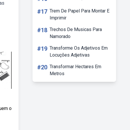
uas
#17
Trem De Papel Para Montar E
Imprimir
#18
Trechos De Musicas Para
Namorado
#19
Transforme Os Adjetivos Em
Locuções Adjetivas
#20
Transformar Hectares Em
Metros
suem o