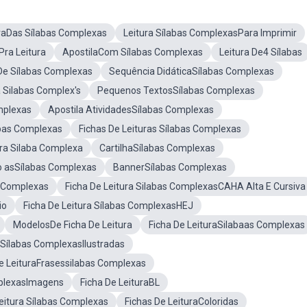
uraDas Sílabas Complexas
Leitura Sílabas ComplexasPara Imprimir
Pra Leitura
ApostilaCom Sílabas Complexas
Leitura De4 Sílabas
De Sílabas Complexas
Sequência DidáticaSílabas Complexas
a Silabas Complex's
Pequenos TextosSílabas Complexas
mplexas
Apostila AtividadesSílabas Complexas
bas Complexas
Fichas De Leituras Sílabas Complexas
ura Silaba Complexa
CartilhaSílabas Complexas
 asSílabas Complexas
BannerSílabas Complexas
s Complexas
Ficha De Leitura Silabas ComplexasCAHA Alta E Cursiva
io
Ficha De Leitura Sílabas ComplexasHEJ
ModelosDe Ficha De Leitura
Ficha De LeituraSilabaas Complexas
Sílabas ComplexasIlustradas
e LeituraFrasessilabas Complexas
plexasImagens
Ficha De LeituraBL
eitura Sílabas Complexas
Fichas De LeituraColoridas