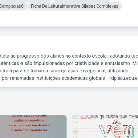
s ComplexasC
Ficha De LeituraInterativa Silabas Complexas
leta ao progresso dos alunos no contexto escolar, adotando té
tênticas e são impulsionadas por criatividade e entusiasmo. M
etória para se tornarem uma geração excepcional, utilizando
 por renomadas instituições acadêmicas globais - fdp.aau.edu.et