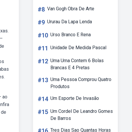
#8
Van Gogh Obra De Arte
#9
Ururau Da Lapa Lenda
exas.
#10
Urso Branco E Rena
 —
de
#11
Unidade De Medida Pascal
#12
Uma Urna Contem 6 Bolas
os
Brancas E 4 Pretas
labas
es.
#13
Uma Pessoa Comprou Quatro
Produtos
— ao
#14
Um Esporte De Invasão
nfira
#15
Um Cordel De Leandro Gomes
 de
De Barros
#16
Tres Dias Sao Quantas Horas