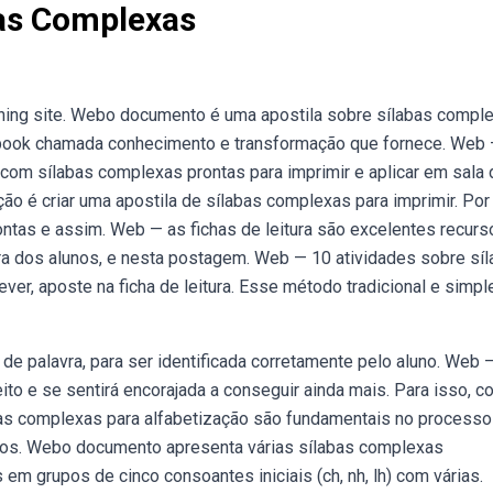
bas Complexas
lishing site. Webo documento é uma apostila sobre sílabas compl
book chamada conhecimento e transformação que fornece. Web
 com sílabas complexas prontas para imprimir e aplicar em sala 
ão é criar uma apostila de sílabas complexas para imprimir. Por
ntas e assim. Web — as fichas de leitura são excelentes recurs
a dos alunos, e nesta postagem. Web — 10 atividades sobre sí
ver, aposte na ficha de leitura. Esse método tradicional e simpl
de palavra, para ser identificada corretamente pelo aluno. Web 
feito e se sentirá encorajada a conseguir ainda mais. Para isso, co
abas complexas para alfabetização são fundamentais no processo
e os. Webo documento apresenta várias sílabas complexas
m grupos de cinco consoantes iniciais (ch, nh, lh) com várias.