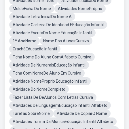
Atividades Nome1 Ano
Atividade LúdicaDo Nome
MoldeFicha Do Nome
Atividades NomePróprio
Atividade Letra InicialDo Nome A
Atividade Carteira De Identidad EEducação Infantil
Atividade EscritaDo Nome Educação Infantil
1º AnoNome
Nome Dos AlunosCursivo
CracháEducação Infantil
Ficha Nome Do Aluno ComAlfabeto Cursivo
Atividade De NumeraisEducação Infantil
Ficha Com NomeDe Aluno Em Cursivo
Atividade NomeProprio Educação Infantil
Atividade Do NomeCompleto
Fazer Lista De DeAlunos Com Letras Cursiva
Atividades De LinguagemEducação Infantil Alfabeto
Tarefas SobreNome
Atividade De CopiarO Nome
Atividades Turma Da MônicaEducação Infantil Alfabeto