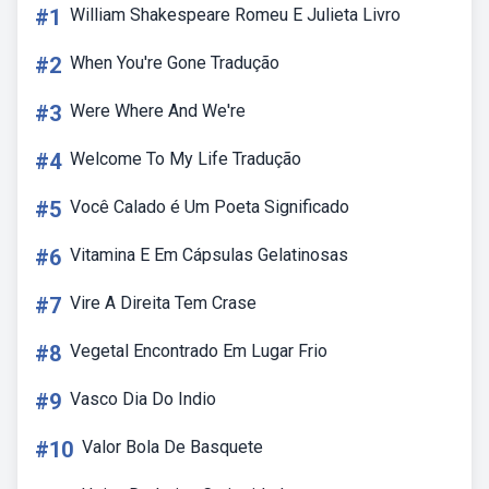
#1
William Shakespeare Romeu E Julieta Livro
#2
When You're Gone Tradução
#3
Were Where And We're
#4
Welcome To My Life Tradução
#5
Você Calado é Um Poeta Significado
#6
Vitamina E Em Cápsulas Gelatinosas
#7
Vire A Direita Tem Crase
#8
Vegetal Encontrado Em Lugar Frio
#9
Vasco Dia Do Indio
#10
Valor Bola De Basquete