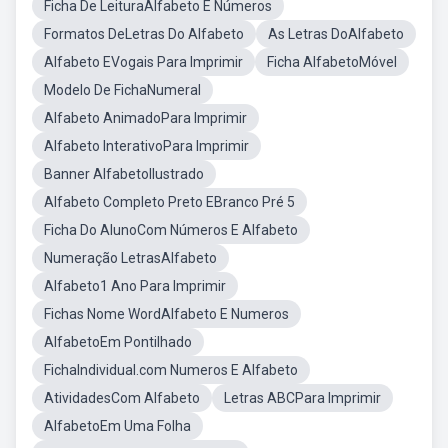
Ficha De LeituraAlfabeto E Números
Formatos DeLetras Do Alfabeto
As Letras DoAlfabeto
Alfabeto EVogais Para Imprimir
Ficha AlfabetoMóvel
Modelo De FichaNumeral
Alfabeto AnimadoPara Imprimir
Alfabeto InterativoPara Imprimir
Banner AlfabetoIlustrado
Alfabeto Completo Preto EBranco Pré 5
Ficha Do AlunoCom Números E Alfabeto
Numeração LetrasAlfabeto
Alfabeto1 Ano Para Imprimir
Fichas Nome WordAlfabeto E Numeros
AlfabetoEm Pontilhado
FichaIndividual.com Numeros E Alfabeto
AtividadesCom Alfabeto
Letras ABCPara Imprimir
AlfabetoEm Uma Folha