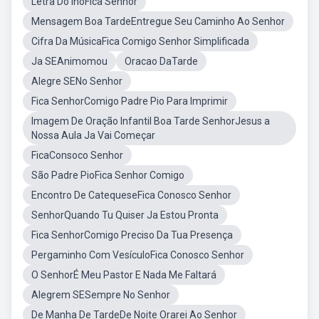
Letra Do InoFica Senhor
Mensagem Boa TardeEntregue Seu Caminho Ao Senhor
Cifra Da MúsicaFica Comigo Senhor Simplificada
Ja SEAnimomou
Oracao DaTarde
Alegre SENo Senhor
Fica SenhorComigo Padre Pio Para Imprimir
Imagem De Oração Infantil Boa Tarde SenhorJesus a
Nossa Aula Ja Vai Começar
FicaConsoco Senhor
São Padre PioFica Senhor Comigo
Encontro De CatequeseFica Conosco Senhor
SenhorQuando Tu Quiser Ja Estou Pronta
Fica SenhorComigo Preciso Da Tua Presença
Pergaminho Com VesículoFica Conosco Senhor
O SenhorÉ Meu Pastor E Nada Me Faltará
Alegrem SESempre No Senhor
De Manha De TardeDe Noite Orarei Ao Senhor