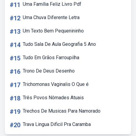
#11
Uma Família Feliz Livro Pdf
#12
Uma Chuva Diferente Letra
#13
Um Texto Bem Pequenininho
#14
Tudo Sala De Aula Geografia 5 Ano
#15
Tudo Em Grãos Farroupilha
#16
Trono De Deus Desenho
#17
Trichomonas Vaginalis O Que é
#18
Três Povos Nômades Atuais
#19
Trechos De Musicas Para Namorado
#20
Trava Lingua Dificil Pra Caramba