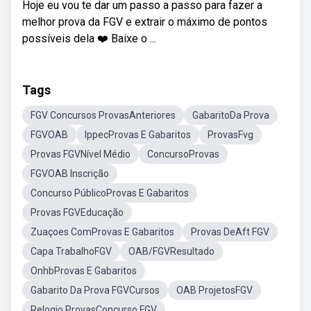
Hoje eu vou te dar um passo a passo para fazer a
melhor prova da FGV e extrair o máximo de pontos
possíveis dela ❤️ Baixe o ...
Tags
FGV Concursos ProvasAnteriores
GabaritoDa Prova
FGVOAB
IppecProvas E Gabaritos
ProvasFvg
Provas FGVNível Médio
ConcursoProvas
FGVOAB Inscrição
Concurso PúblicoProvas E Gabaritos
Provas FGVEducação
Zuaçoes ComProvas E Gabaritos
Provas DeAft FGV
Capa TrabalhoFGV
OAB/FGVResultado
OnhbProvas E Gabaritos
Gabarito Da Prova FGVCursos
OAB ProjetosFGV
Relogio ProvasConcurso FGV