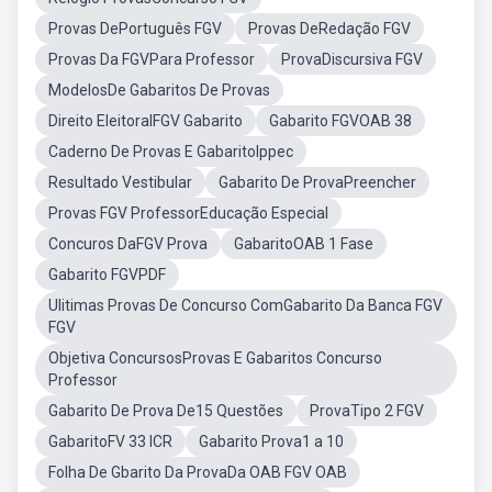
Provas DePortuguês FGV
Provas DeRedação FGV
Provas Da FGVPara Professor
ProvaDiscursiva FGV
ModelosDe Gabaritos De Provas
Direito EleitoralFGV Gabarito
Gabarito FGVOAB 38
Caderno De Provas E GabaritoIppec
Resultado Vestibular
Gabarito De ProvaPreencher
Provas FGV ProfessorEducação Especial
Concuros DaFGV Prova
GabaritoOAB 1 Fase
Gabarito FGVPDF
Ulitimas Provas De Concurso ComGabarito Da Banca FGV
FGV
Objetiva ConcursosProvas E Gabaritos Concurso
Professor
Gabarito De Prova De15 Questões
ProvaTipo 2 FGV
GabaritoFV 33 ICR
Gabarito Prova1 a 10
Folha De Gbarito Da ProvaDa OAB FGV OAB