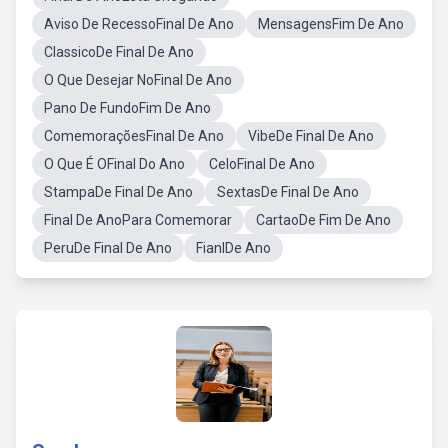
Aviso De RecessoFinal De Ano
MensagensFim De Ano
ClassicoDe Final De Ano
O Que Desejar NoFinal De Ano
Pano De FundoFim De Ano
ComemoraçõesFinal De Ano
VibeDe Final De Ano
O Que É OFinal Do Ano
CeloFinal De Ano
StampaDe Final De Ano
SextasDe Final De Ano
Final De AnoPara Comemorar
CartaoDe Fim De Ano
PeruDe Final De Ano
FianlDe Ano