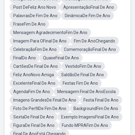
Post DeFeliz Ano Novo
ApresentaçãoFinal De Ano
PalavrasDe Fim De Ano
DinâmicaDe Fim De Ano
FraseFim De Ano
Mensagem AgradecimentoFim De Ano
Imagem Para OFinal De Ano
Fim De AnoChegando
CelebraçãoFim De Ano
ComemoraçãoFinal De Ano
FinalDo Ano
QuaseFinal De Ano
CartõesDe Final De Ano
VestidoFim De Ano
Feliz AnoNovo Amiga
SaldãoDe Final De Ano
ExcelenteFinal De Ano
Festas Fim De Ano
AgendaFim De Ano
Mensagem Final De AnoEscola
Imagens GrandesDe Final De Ano
Festa Final De Ano
Foto De PerfilDe Fim De Ano
BackgroundFim De Ano
SextaDe Final De Ano
Exemplo ImagensFinal De Ano
FiguraDe Final De Ano
Fundo MPRAFim De Ano
Final De AnoEstá Chegando