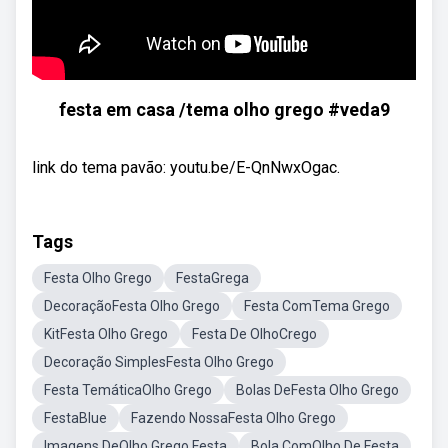
festa em casa /tema olho grego #veda9
link do tema pavão: youtu.be/E-QnNwxOgac.
Tags
Festa Olho Grego
FestaGrega
DecoraçãoFesta Olho Grego
Festa ComTema Grego
KitFesta Olho Grego
Festa De OlhoCrego
Decoração SimplesFesta Olho Grego
Festa TemáticaOlho Grego
Bolas DeFesta Olho Grego
FestaBlue
Fazendo NossaFesta Olho Grego
Imagens DeOlho Grego Festa
Bola ComOlho De Festa