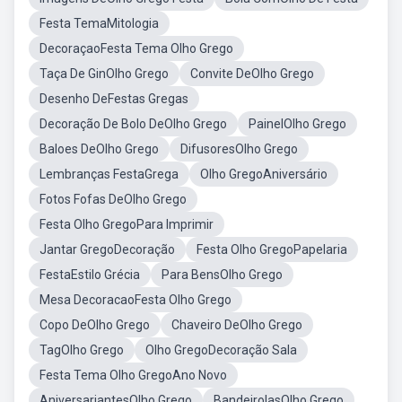
Festa TemaMitologia
DecoraçaoFesta Tema Olho Grego
Taça De GinOlho Grego
Convite DeOlho Grego
Desenho DeFestas Gregas
Decoração De Bolo DeOlho Grego
PainelOlho Grego
Baloes DeOlho Grego
DifusoresOlho Grego
Lembranças FestaGrega
Olho GregoAniversário
Fotos Fofas DeOlho Grego
Festa Olho GregoPara Imprimir
Jantar GregoDecoração
Festa Olho GregoPapelaria
FestaEstilo Grécia
Para BensOlho Grego
Mesa DecoracaoFesta Olho Grego
Copo DeOlho Grego
Chaveiro DeOlho Grego
TagOlho Grego
Olho GregoDecoração Sala
Festa Tema Olho GregoAno Novo
AniversariantesOlho Grego
BandeirolasOlho Grego