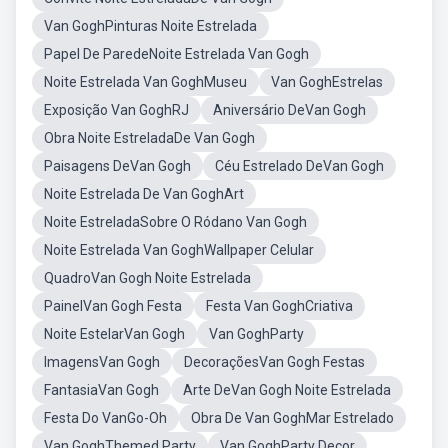
Van GoghPinturas Noite Estrelada
Papel De ParedeNoite Estrelada Van Gogh
Noite Estrelada Van GoghMuseu
Van GoghEstrelas
Exposição Van GoghRJ
Aniversário DeVan Gogh
Obra Noite EstreladaDe Van Gogh
Paisagens DeVan Gogh
Céu Estrelado DeVan Gogh
Noite Estrelada De Van GoghArt
Noite EstreladaSobre O Ródano Van Gogh
Noite Estrelada Van GoghWallpaper Celular
QuadroVan Gogh Noite Estrelada
PainelVan Gogh Festa
Festa Van GoghCriativa
Noite EstelarVan Gogh
Van GoghParty
ImagensVan Gogh
DecoraçõesVan Gogh Festas
FantasiaVan Gogh
Arte DeVan Gogh Noite Estrelada
Festa Do VanGo-Oh
Obra De Van GoghMar Estrelado
Van GoghThemed Party
Van GoghParty Decor