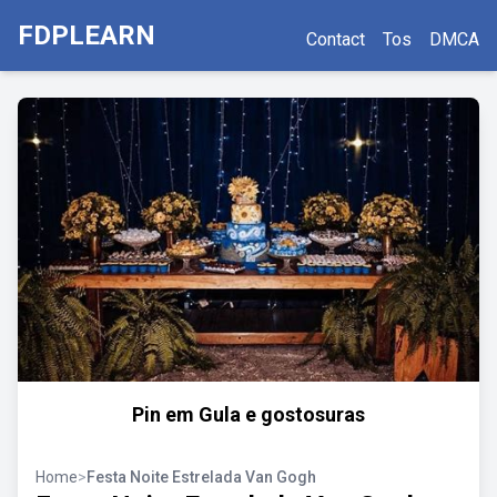
FDPLEARN
Contact
Tos
DMCA
Pin em Gula e gostosuras
Home
>
Festa Noite Estrelada Van Gogh