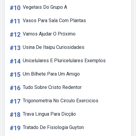
#10
Vegetais Do Grupo A
#11
Vasos Para Sala Com Plantas
#12
Vamos Ajudar O Próximo
#13
Usina De Itaipu Curiosidades
#14
Unicelulares E Pluricelulares Exemplos
#15
Um Bilhete Para Um Amigo
#16
Tudo Sobre Cristo Redentor
#17
Trigonometria No Circulo Exercicios
#18
Trava Lingua Para Dicção
#19
Tratado De Fisiologia Guyton