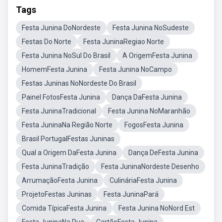
Tags
Festa Junina DoNordeste
Festa Junina NoSudeste
Festas Do Norte
Festa JuninaRegiao Norte
Festa Junina NoSul Do Brasil
A OrigemFesta Junina
HomemFesta Junina
Festa Junina NoCampo
Festas Juninas NoNordeste Do Brasil
Painel FotosFesta Junina
Dança DaFesta Junina
Festa JuninaTradicional
Festa Junina NoMaranhão
Festa JuninaNa Região Norte
FogosFesta Junina
Brasil PortugalFestas Juninas
Qual a Origem DaFesta Junina
Dança DeFesta Junina
Festa JuninaTradição
Festa JuninaNordeste Desenho
ArrumaçãoFesta Junina
CulináriaFesta Junina
ProjetoFestas Juninas
Festa JuninaPará
Comida TípicaFesta Junina
Festa Junina NoNord Est