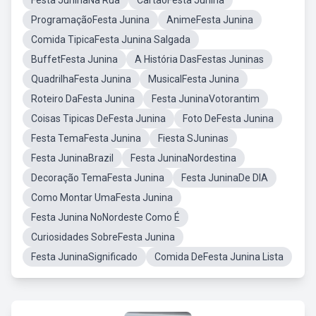
Festa JuninaNa Rua
CartãoFesta Junina
ProgramaçãoFesta Junina
AnimeFesta Junina
Comida TipicaFesta Junina Salgada
BuffetFesta Junina
A História DasFestas Juninas
QuadrilhaFesta Junina
MusicalFesta Junina
Roteiro DaFesta Junina
Festa JuninaVotorantim
Coisas Tipicas DeFesta Junina
Foto DeFesta Junina
Festa TemaFesta Junina
Fiesta SJuninas
Festa JuninaBrazil
Festa JuninaNordestina
Decoração TemaFesta Junina
Festa JuninaDe DIA
Como Montar UmaFesta Junina
Festa Junina NoNordeste Como É
Curiosidades SobreFesta Junina
Festa JuninaSignificado
Comida DeFesta Junina Lista