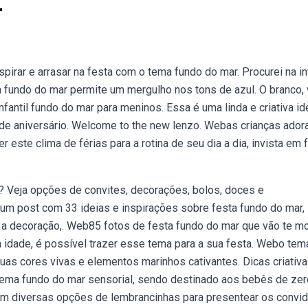
r
spirar e arrasar na festa com o tema fundo do mar. Procurei na in
a fundo do mar permite um mergulho nos tons de azul. O branco,
fantil fundo do mar para meninos. Essa é uma linda e criativa id
 de aniversário. Welcome to the new lenzo. Webas crianças ado
zer este clima de férias para a rotina de seu dia a dia, invista em 
o? Veja opções de convites, decorações, bolos, doces e
 um post com 33 ideias e inspirações sobre festa fundo do mar,
 a decoração,. Web85 fotos de festa fundo do mar que vão te mo
 idade, é possível trazer esse tema para a sua festa. Webo tem
suas cores vivas e elementos marinhos cativantes. Dicas criativ
tema fundo do mar sensorial, sendo destinado aos bebês de zer
om diversas opções de lembrancinhas para presentear os convi