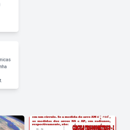
cnicas
inha
.