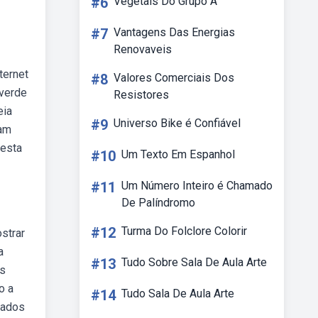
#6
Vegetais Do Grupo A
#7
Vantagens Das Energias
Renovaveis
ternet
#8
Valores Comerciais Dos
 verde
Resistores
eia
#9
Universo Bike é Confiável
ram
festa
#10
Um Texto Em Espanhol
#11
Um Número Inteiro é Chamado
De Palíndromo
#12
Turma Do Folclore Colorir
strar
a
#13
Tudo Sobre Sala De Aula Arte
as
o a
#14
Tudo Sala De Aula Arte
dados