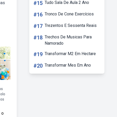
#15
Tudo Sala De Aula 2 Ano
ças
#16
Tronco De Cone Exercícios
#17
Trezentos E Sessenta Reais
#18
Trechos De Musicas Para
Namorado
#19
Transformar M2 Em Hectare
#20
Transformar Mes Em Ano
os
bolo
jos
 o