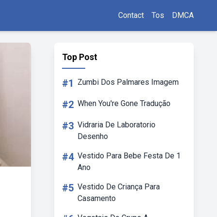
Contact
Tos
DMCA
Top Post
#1
Zumbi Dos Palmares Imagem
#2
When You're Gone Tradução
#3
Vidraria De Laboratorio
Desenho
#4
Vestido Para Bebe Festa De 1
Ano
#5
Vestido De Criança Para
Casamento