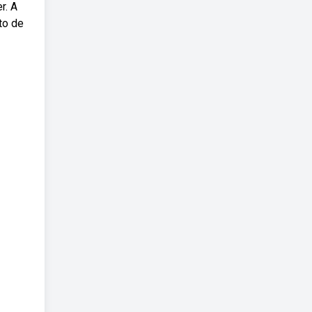
r. A
to de