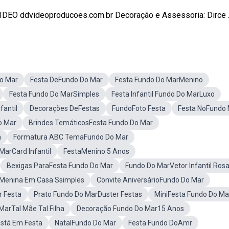
DEO ddvideoproducoes.com.br Decoração e Assessoria: Dirce ..
Do Mar
Festa DeFundo Do Mar
Festa Fundo Do MarMenino
Festa Fundo Do MarSimples
Festa Infantil Fundo Do MarLuxo
fantil
Decorações DeFestas
FundoFoto Festa
Festa NoFundo
o Mar
Brindes TemáticosFesta Fundo Do Mar
a
Formatura ABC TemaFundo Do Mar
MarCard Infantil
FestaMenino 5 Anos
Bexigas ParaFesta Fundo Do Mar
Fundo Do MarVetor Infantil Ros
rMenina Em Casa Ssimples
Convite AniversárioFundo Do Mar
 Festa
Prato Fundo Do MarDuster Festas
MiniFesta Fundo Do Ma
MarTal Mãe Tal Filha
Decoração Fundo Do Mar15 Anos
Está Em Festa
NatalFundo Do Mar
Festa Fundo DoAmr