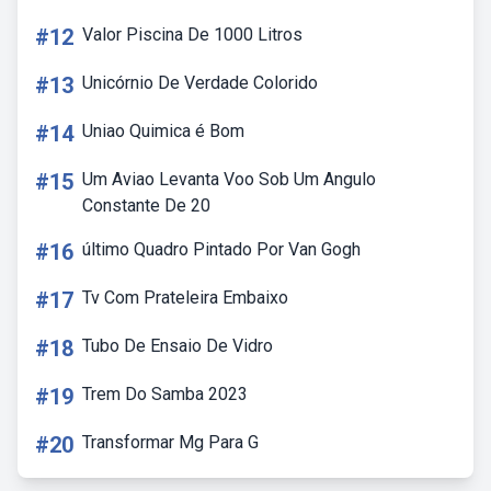
#12
Valor Piscina De 1000 Litros
#13
Unicórnio De Verdade Colorido
#14
Uniao Quimica é Bom
#15
Um Aviao Levanta Voo Sob Um Angulo
Constante De 20
#16
último Quadro Pintado Por Van Gogh
#17
Tv Com Prateleira Embaixo
#18
Tubo De Ensaio De Vidro
#19
Trem Do Samba 2023
#20
Transformar Mg Para G