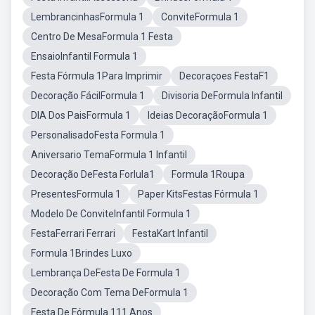
LembrancinhasFormula 1
ConviteFormula 1
Centro De MesaFormula 1 Festa
EnsaioInfantil Formula 1
Festa Fórmula 1Para Imprimir
Decoraçoes FestaF1
Decoração FácilFormula 1
Divisoria DeFormula Infantil
DIA Dos PaisFormula 1
Ideias DecoraçãoFormula 1
PersonalisadoFesta Formula 1
Aniversario TemaFormula 1 Infantil
Decoração DeFesta Forlula1
Formula 1Roupa
PresentesFormula 1
Paper KitsFestas Fórmula 1
Modelo De ConviteInfantil Formula 1
FestaFerrari Ferrari
FestaKart Infantil
Formula 1Brindes Luxo
Lembrança DeFesta De Formula 1
Decoração Com Tema DeFormula 1
Festa De Fórmula 111 Anos