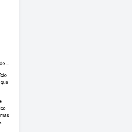
e ...
ício
 que
e
ico
gumas
.