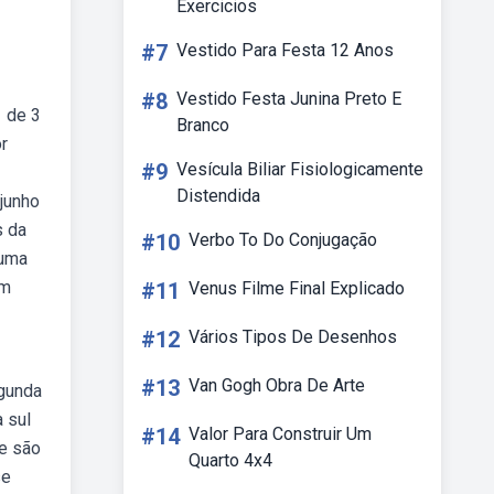
Exercicios
#7
Vestido Para Festa 12 Anos
#8
Vestido Festa Junina Preto E
1 de 3
Branco
r
#9
Vesícula Biliar Fisiologicamente
Distendida
 junho
s da
#10
Verbo To Do Conjugação
buma
em
#11
Venus Filme Final Explicado
#12
Vários Tipos De Desenhos
#13
Van Gogh Obra De Arte
egunda
a sul
#14
Valor Para Construir Um
e são
Quarto 4x4
se