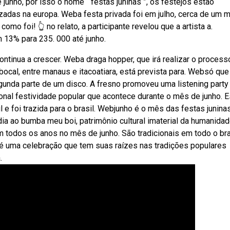
nho, por isso o nome “ festas juninas ”, os festejos estão
zadas na europa. Weba festa privada foi em julho, cerca de um 
 como foi! 👆 no relato, a participante revelou que a artista a.
13% para 235. 000 até junho.
tinua a crescer. Weba draga hopper, que irá realizar o process
ocal, entre manaus e itacoatiara, está prevista para. Websó que
gunda parte de um disco. A fresno promoveu uma listening party
cional festividade popular que acontece durante o mês de junho. 
foi trazida para o brasil. Webjunho é o mês das festas juninas
 ao bumba meu boi, patrimônio cultural imaterial da humanidad
todos os anos no mês de junho. São tradicionais em todo o bra
 é uma celebração que tem suas raízes nas tradições populares
.