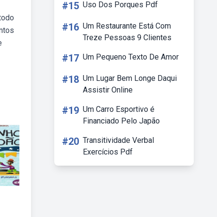
#15
Uso Dos Porques Pdf
todo
#16
Um Restaurante Está Com
ntos
Treze Pessoas 9 Clientes
e
#17
Um Pequeno Texto De Amor
#18
Um Lugar Bem Longe Daqui
Assistir Online
#19
Um Carro Esportivo é
Financiado Pelo Japão
#20
Transitividade Verbal
Exercícios Pdf