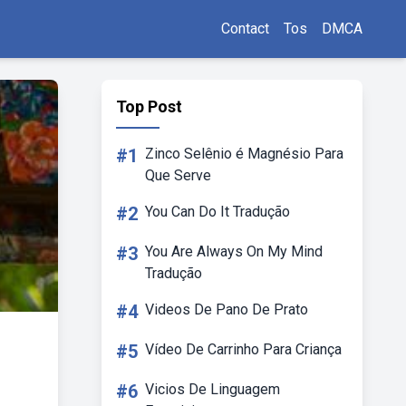
Contact
Tos
DMCA
Top Post
#1
Zinco Selênio é Magnésio Para
Que Serve
#2
You Can Do It Tradução
#3
You Are Always On My Mind
Tradução
#4
Videos De Pano De Prato
#5
Vídeo De Carrinho Para Criança
#6
Vicios De Linguagem