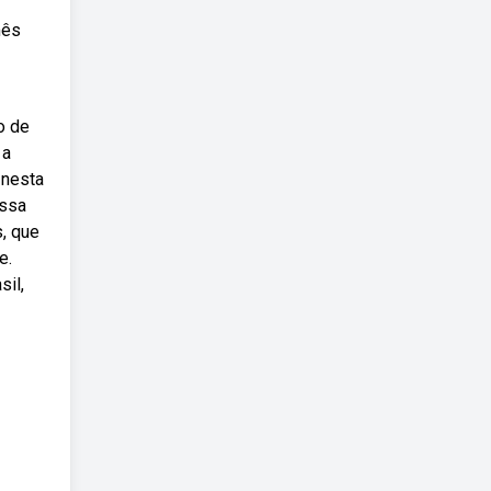
mês
o de
 a
 nesta
Essa
, que
e.
sil,