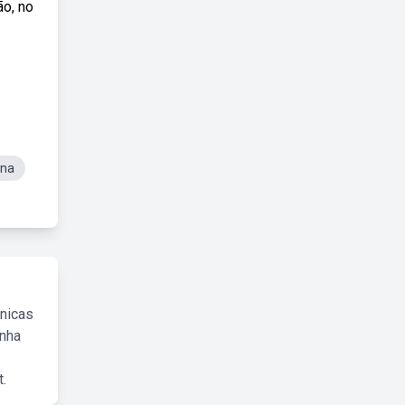
ão, no
ina
cnicas
inha
.