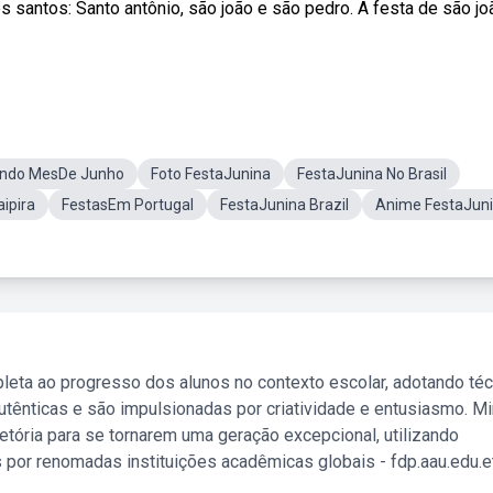
 santos: Santo antônio, são joão e são pedro. A festa de são jo
ndo MesDe Junho
Foto FestaJunina
FestaJunina No Brasil
ipira
FestasEm Portugal
FestaJunina Brazil
Anime FestaJun
leta ao progresso dos alunos no contexto escolar, adotando té
tênticas e são impulsionadas por criatividade e entusiasmo. M
etória para se tornarem uma geração excepcional, utilizando
 por renomadas instituições acadêmicas globais - fdp.aau.edu.et