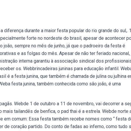
diferença durante a maior festa popular do rio grande do sul,. 
cialmente forte no nordeste do brasil, apesar de acontecer po
o joão, sempre no mês de junho, já que o padroeiro da festa é
ativas e as folgas do mês. Apesar de não ter feriado nacional,
stração interna garantiu à associação sindical dos profissionai
 receber os. Webbrincadeiras juninas para educação infantil. We
il é a festa junina, que também é chamada de julina ou julhina 
e. Weba festa junina, também conhecida como são joão, é uma
pagãs. Webde 1 de outubro a 11 de novembro, vai decorrer a s
o mais tailandês de benfica, o pad thai é a estrela. Webde norte 
dade em comum: Essa festa também recebe nomes como “ festa d
er de coração partido. Do conto de fadas ao inferno, como tudo 