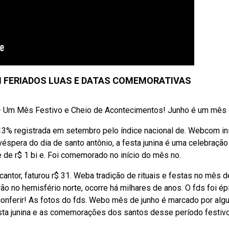
 FERIADOS LUAS E DATAS COMEMORATIVAS
- Um Mês Festivo e Cheio de Acontecimentos! Junho é um mês d
,13% registrada em setembro pelo índice nacional de. Webcom in
véspera do dia de santo antônio, a festa junina é uma celebração
 de r$ 1 bi e. Foi comemorado no início do mês no.
ntor, faturou r$ 31. Weba tradição de rituais e festas no mês d
rão no hemisfério norte, ocorre há milhares de anos. O fds foi ép
 conferir! As fotos do fds. Webo mês de junho é marcado por al
sta junina e as comemorações dos santos desse período festivo