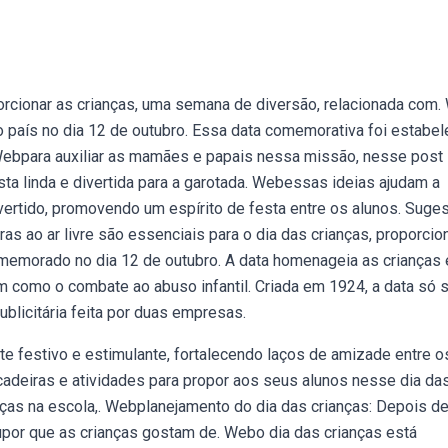
porcionar as crianças, uma semana de diversão, relacionada com
país no dia 12 de outubro. Essa data comemorativa foi estabel
 Webpara auxiliar as mamães e papais nessa missão, nesse post
a linda e divertida para a garotada. Webessas ideias ajudam a
ivertido, promovendo um espírito de festa entre os alunos. Suge
ras ao ar livre são essenciais para o dia das crianças, proporci
comemorado no dia 12 de outubro. A data homenageia as crianças 
em como o combate ao abuso infantil. Criada em 1924, a data só 
licitária feita por duas empresas.
e festivo e estimulante, fortalecendo laços de amizade entre o
cadeiras e atividades para propor aos seus alunos nesse dia da
nças na escola,. Webplanejamento do dia das crianças: Depois de
supor que as crianças gostam de. Webo dia das crianças está