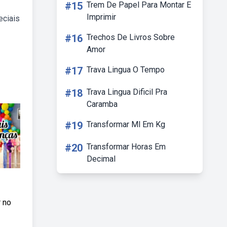
#15
Trem De Papel Para Montar E
Imprimir
eciais
#16
Trechos De Livros Sobre
Amor
#17
Trava Lingua O Tempo
#18
Trava Lingua Dificil Pra
Caramba
#19
Transformar Ml Em Kg
#20
Transformar Horas Em
Decimal
r no