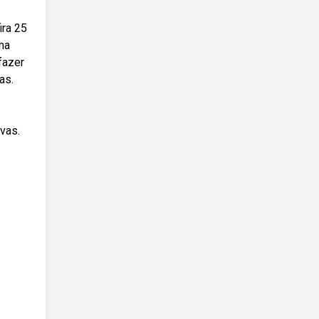
ra 25
ma
fazer
as.
ivas.