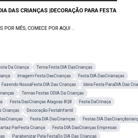
 DIA DAS CRIANÇAS |DECORAÇÃO PARA FESTA
S POR MÊS, COMECE POR AQUI ...
esta Da Criança
Tema Festa DIA DasCrianças
iança
Imagem Festa DasCrianças
Festa DIA DasCrianaças
Fazendo NossaFesta DIA Das Crianças
Ideia Festa ParaDIA Das Cri
rianças
Temas Festas ODIA Da Crianças
ça
Festa DasCrianças Alagoas 8Q8
Festa DaCrinaça
s Crianças
Decoração FestaInfantil
 DasCrianças
Festa DIA DasCriamças
Festas DIA DasCriançãsrian
artaz ParFesta Criança
Festa DIA DasCrianças Empresas
ças
Parabenizar Pela FestaDo DIA Das Crianças