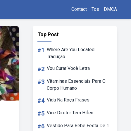
Contact
Tos
DMCA
Top Post
#1
Where Are You Located
Tradução
#2
Vou Curar Você Letra
#3
Vitaminas Essenciais Para O
Corpo Humano
#4
Vida Na Roça Frases
#5
Vice Diretor Tem Hífen
#6
Vestido Para Bebe Festa De 1