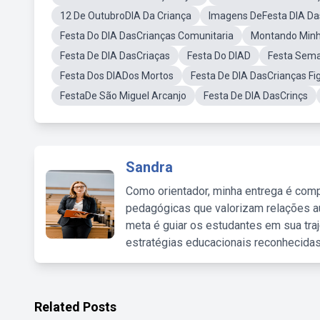
12 De OutubroDIA Da Criança
Imagens DeFesta DIA Da
Festa Do DIA DasCrianças Comunitaria
Montando Minh
Festa De DIA DasCriaças
Festa Do DIAD
Festa Sema
Festa Dos DIADos Mortos
Festa De DIA DasCrianças Fi
FestaDe São Miguel Arcanjo
Festa De DIA DasCrinçs
Sandra
Como orientador, minha entrega é comp
pedagógicas que valorizam relações au
meta é guiar os estudantes em sua traj
estratégias educacionais reconhecidas
Related Posts