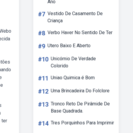
Ano
#7
Vestido De Casamento De
Criança
. Webo
#8
Verbo Haver No Sentido De Ter
ecida
#9
Utero Baixo E Aberto
#10
Unicórnio De Verdade
stões
Colorido
onando
e
#11
Uniao Quimica é Bom
se
#12
Uma Brincadeira Do Folclore
#13
Tronco Reto De Pirâmide De
s
Base Quadrada.
s
 ter
#14
Tres Porquinhos Para Imprimir