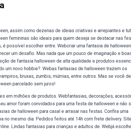
ia
een, assim como dezenas de ideias criativas e arrepiantes e tut
ween femininas são ideais para quem deseja se destacar nas fe
 é possível escolher entre. Webcriar uma fantasia de hallowee
 parecer um desafio. Mas nada que um pouco de imaginação e boa
ção de fantasia halloween de alta qualidade e produtos essenc
ando um novo hobbie?. Webas fantasias de halloween trazem os
ampiros, bruxas, zumbis, múmias, entre outros. Mas se você de
loween parcelado sem juros!
ões em milhões de produtos. Webfantasias, decorações, acessór
seu amor foram convidados para uma festa de halloween e não
ias de halloween para casal e arrasar nas festas. Confira uma
a no mesmo dia. Pedidos feitos até 14h com frete delivery. Sit
line. Lindas fantasias para crianças e adultos de. Webjá escolh