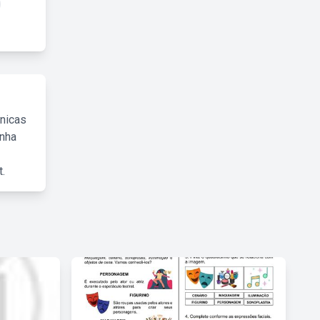
cnicas
inha
.