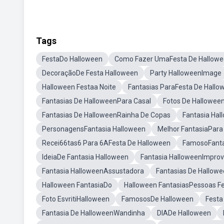
Tags
FestaDo Halloween
Como Fazer UmaFesta De Hallow
DecoraçãoDe Festa Halloween
Party HalloweenImage
Halloween Festaa Noite
Fantasias ParaFesta De Hallo
Fantasias De HalloweenPara Casal
Fotos De Halloween
Fantasias De HalloweenRainha De Copas
Fantasia Hal
PersonagensFantasia Halloween
Melhor FantasiaPara
Recei66tas6 Para 6AFesta De Halloween
FamosoFanta
IdeiaDe Fantasia Halloween
Fantasia HalloweenImprov
Fantasia HalloweenAssustadora
Fantasias De Hallowe
Halloween FantasiaDo
Halloween FantasiasPessoas F
Foto EsvritiHalloween
FamososDe Halloween
Festa
Fantasia De HalloweenWandinha
DIADe Halloween