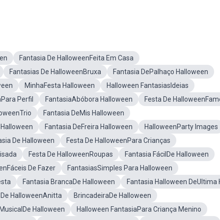
een
Fantasia De HalloweenFeita Em Casa
Fantasias De HalloweenBruxa
Fantasia DePalhaço Halloween
ween
MinhaFesta Halloween
Halloween FantasiasIdeias
Para Perfil
FantasiaAbóbora Halloween
Festa De HalloweenFam
loweenTrio
Fantasia DeMis Halloween
 Halloween
Fantasia DeFreira Halloween
HalloweenParty Images
sia De Halloween
Festa De HalloweenPara Crianças
isada
Festa De HalloweenRoupas
Fantasia FácilDe Halloween
enFáceis De Fazer
FantasiasSimples Para Halloween
esta
Fantasia BrancaDe Halloween
Fantasia Halloween DeUltima 
 De HalloweenAnitta
BrincadeiraDe Halloween
MusicalDe Halloween
Halloween FantasiaPara Criança Menino