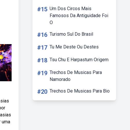
#15
Um Dos Circos Mais
Famosos Da Antiguidade Foi
O
#16
Turismo Sul Do Brasil
#17
Tu Me Deste Ou Destes
#18
Tsu Chu E Harpastum Origem
#19
Trechos De Musicas Para
Namorado
#20
Trechos De Musicas Para Bio
asias
por
tasias
r uma