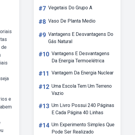
#7
Vegetais Do Grupo A
#8
Vaso De Planta Medio
oriais
#9
Vantagens E Desvantagens Do
stas
Gás Natural
n de
#10
Vantagens E Desvantagens
s
Da Energia Termoelétrica
iais
#11
Vantagem Da Energia Nuclear
seja
#12
Uma Escola Tem Um Terreno
Vazio
ios e
#13
Um Livro Possui 240 Páginas
 sabem
E Cada Página 40 Linhas
e
#14
Um Experimento Simples Que
eu
Pode Ser Realizado