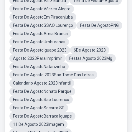
Festa De AgostoVarzelandia
Tema De FestaP Agosto
Festa De AgostoVárzea Alegre
Festa De AgostoEm Piracanjuba
Festa De AgostoSSAO Lourenço
Festa De AgostoPNG
Festa De AgostoAreia Branca
Festa De AgostoUmburanas
Festa De AgostoIguape 2023
6De Agosto 2023
Agosto 2023Para Imprimir
Festas Agosto 2023Mg
Festa De AgostoNatanzinho
Festa De Agosto 2023Sao Tomé Das Letras
Calendario Agosto 2023Infantil
Festa De AgostoNonato Parque
Festa De AgostoSao Lourenco
Festa De AgostoSocorro SP
Festa De AgostoBarraca Iguape
11 De Agosto 2023Imagem